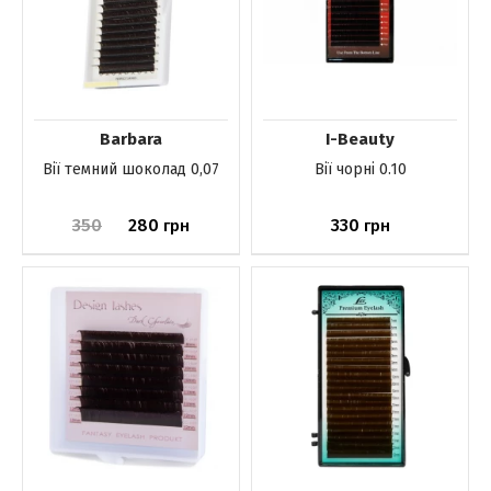
Barbara
I-Beauty
Вії темний шоколад 0,07
Вії чорні 0.10
350
280
330
грн
грн
До кошика
До кошика