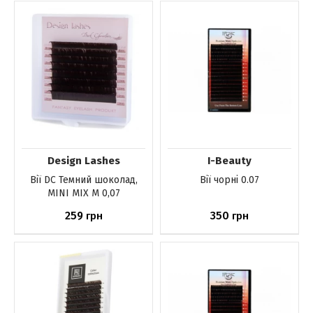
До кошика
До кошика
Design Lashes
I-Beauty
Вії DС Темний шоколад,
Вії чорні 0.07
MINI MIX M 0,07
259
350
грн
грн
До кошика
До кошика