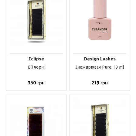
Eclipse
Design Lashes
Вії чорні
Знежирювач Pure, 13 ml
350
219
грн
грн
До кошика
До кошика