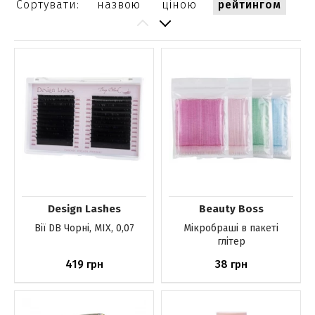
Сортувати:
назвою
ціною
рейтингом
Design Lashes
Beauty Boss
Вії DB Чорні, MIX, 0,07
Мікробраші в пакеті
глітер
419
38
грн
грн
До кошика
До кошика