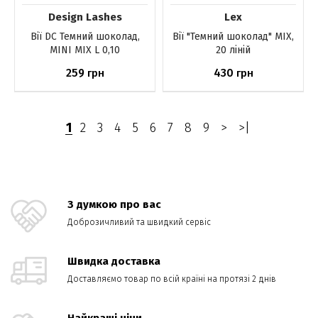
Design Lashes
Lex
Вії DС Темний шоколад,
Вії "Темний шоколад" MIX,
MINI MIX L 0,10
20 ліній
259
430
грн
грн
До кошика
До кошика
1
2
3
4
5
6
7
8
9
>
>|
З думкою про вас
Доброзичливий та швидкий сервіс
Швидка доставка
Доставляємо товар по всій країні на протязі 2 днів