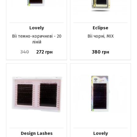
Lovely
Eclipse
Вії темно-коричневі - 20
Вії чорні, MIX
ліній
340
272
380
грн
грн
До кошика
До кошика
Design Lashes
Lovely