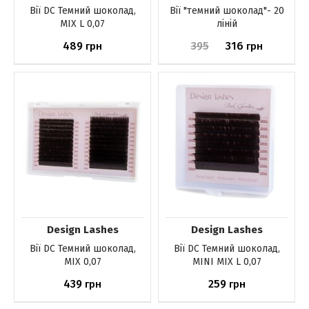
Вії DС Темний шоколад,
Вії "темний шоколад"- 20
MIX L 0,07
ліній
489
395
316
грн
грн
До кошика
До кошика
Design Lashes
Design Lashes
Вії DС Темний шоколад,
Вії DС Темний шоколад,
MIX 0,07
MINI MIX L 0,07
439
259
грн
грн