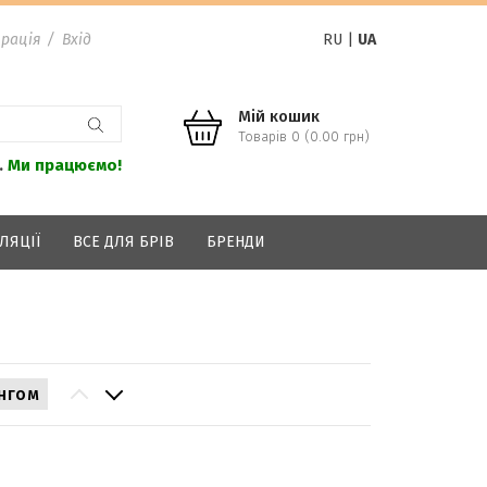
рація
/
Вхід
RU
|
UA
Мій кошик
Товарів 0 (0.00 грн)
.
Ми працюємо!
ЛЯЦІЇ
ВСЕ ДЛЯ БРІВ
БРЕНДИ
нгом