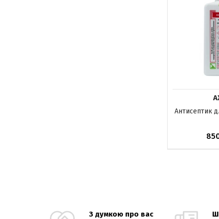
А
Антисептик дл
85
Немає в на
З думкою про вас
Ш