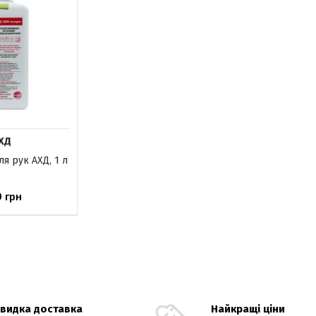
ХД
я рук АХД, 1 л
0
грн
явності
видка доставка
Найкращі ціни