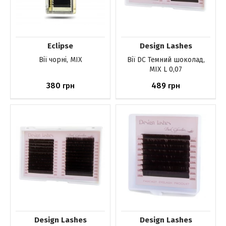
Eclipse
Design Lashes
Вії чорні, MIX
Вії DС Темний шоколад,
MIX L 0,07
380
489
грн
грн
До кошика
До кошика
Design Lashes
Design Lashes