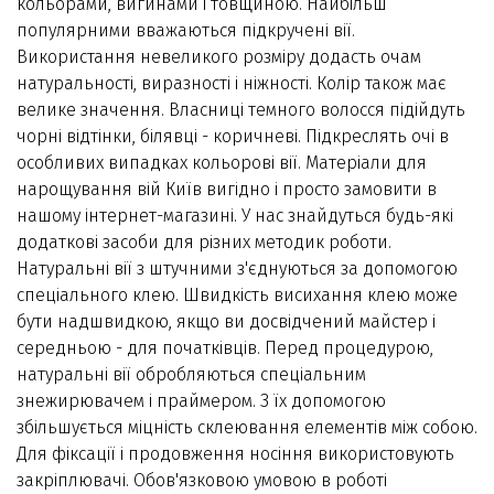
кольорами, вигинами і товщиною. Найбільш
популярними вважаються підкручені вії.
Використання невеликого розміру додасть очам
натуральності, виразності і ніжності. Колір також має
велике значення. Власниці темного волосся підійдуть
чорні відтінки, білявці - коричневі. Підкреслять очі в
особливих випадках кольорові вії. Матеріали для
нарощування вій Київ вигідно і просто замовити в
нашому інтернет-магазині. У нас знайдуться будь-які
додаткові засоби для різних методик роботи.
Натуральні вії з штучними з'єднуються за допомогою
спеціального клею. Швидкість висихання клею може
бути надшвидкою, якщо ви досвідчений майстер і
середньою - для початківців. Перед процедурою,
натуральні вії обробляються спеціальним
знежирювачем і праймером. З їх допомогою
збільшується міцність склеювання елементів між собою.
Для фіксації і продовження носіння використовують
закріплювачі. Обов'язковою умовою в роботі