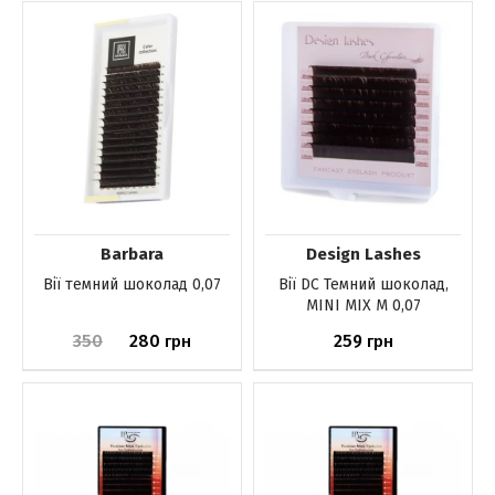
До кошика
До кошика
Barbara
Design Lashes
Вії темний шоколад 0,07
Вії DС Темний шоколад,
MINI MIX M 0,07
350
280
259
грн
грн
До кошика
До кошика