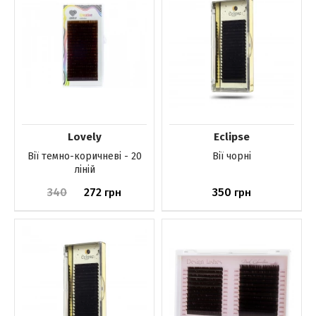
Lovely
Eclipse
Вії темно-коричневі - 20
Вії чорні
ліній
340
272
350
грн
грн
До кошика
До кошика