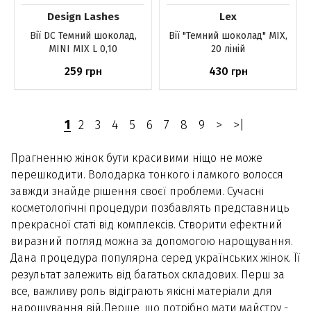
Design Lashes
Lex
Вії DС Темний шоколад,
Вії "Темний шоколад" MIX,
MINI MIX L 0,10
20 ліній
259
430
грн
грн
До кошика
До кошика
1
2
3
4
5
6
7
8
9
>
>|
Прагненню жінок бути красивими ніщо не може
перешкодити. Володарка тонкого і ламкого волосся
завжди знайде рішення своєї проблеми. Сучасні
косметологічні процедури позбавлять представниць
прекрасної статі від комплексів. Створити ефектний
виразний погляд можна за допомогою нарощування.
Дана процедура популярна серед українських жінок. Її
результат залежить від багатьох складових. Перш за
все, важливу роль відіграють якісні матеріали для
нарощування вій.Перше, що потрібно мати майстру -