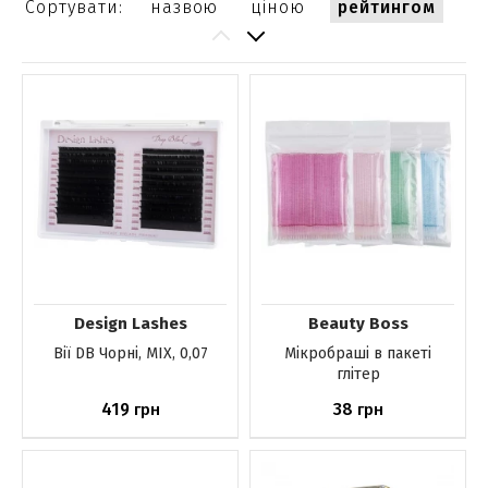
Сортувати:
назвою
ціною
рейтингом
Design Lashes
Beauty Boss
Вії DB Чорні, MIX, 0,07
Мікробраші в пакеті
глітер
419
38
грн
грн
До кошика
До кошика