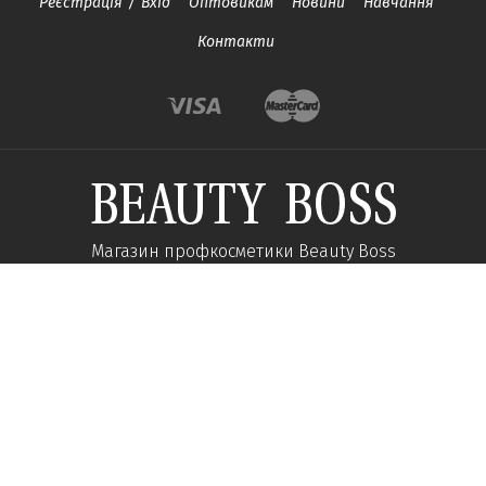
Реєстрація
/
Вхід
Оптовикам
Новини
Навчання
Контакти
Магазин профкосметики Beauty Boss
Підпишиться та отримуйте новини про акції
та спеціальні пропозиції
Підписатися
Ми у соцмережах: