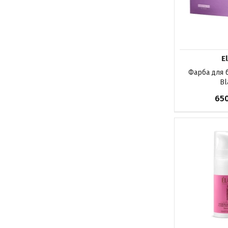
E
Фарба для б
Bl
65
До кош