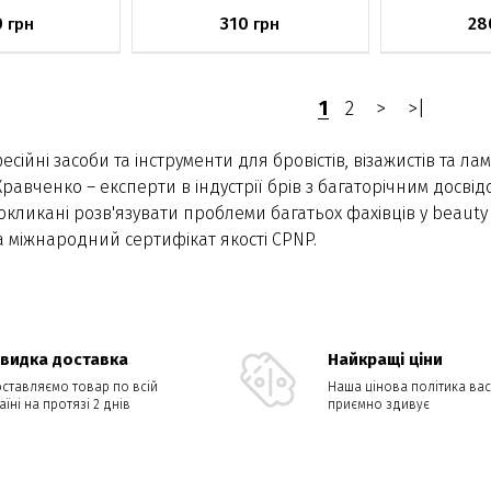
0
310
28
грн
грн
явності
Немає в наявності
Немає в н
1
2
>
>|
йні засоби та інструменти для бровістів, візажистів та лам
равченко – експерти в індустрії брів з багаторічним досвід
покликані розв'язувати проблеми багатьох фахівців у beauty
 міжнародний сертифікат якості CPNP.
видка доставка
Найкращі ціни
ставляємо товар по всій
Наша цінова політика вас
аїні на протязі 2 днів
приємно здивує