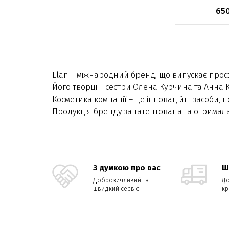
65
Немає в на
Elan – міжнародний бренд, що випускає професі
Його творці – сестри Олена Курчина та Анна К
Косметика компанії – це інноваційні засоби, 
Продукція бренду запатентована та отримала
З думкою про вас
Ш
Доброзичливий та
До
швидкий сервіс
кр