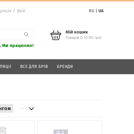
рація
/
Вхід
RU
|
UA
Мій кошик
Товарів 0 (0.00 грн)
.
Ми працюємо!
ЛЯЦІЇ
ВСЕ ДЛЯ БРІВ
БРЕНДИ
нгом