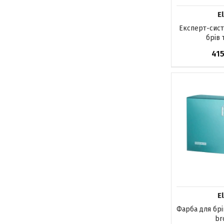
E
Експерт-сист
брів т
41
До кош
E
Фарба для брі
br