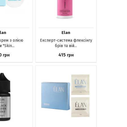
lan
Elan
крем з олією
Експерт-система флексінгу
 "Skin...
брів та вій...
0
415
грн
грн
шика
До кошика