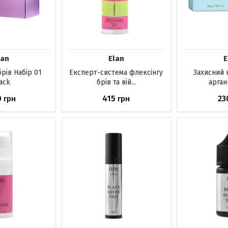
lan
Elan
E
рів Набір 01
Експерт-система флексінгу
Захисний 
ack
брів та вій...
аргани
0
415
23
грн
грн
ика
До кошика
До ко