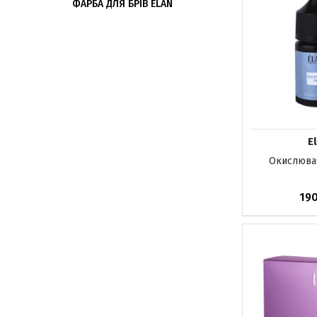
ФАРБА ДЛЯ БРІВ ELAN
E
Окислювач
19
До кош