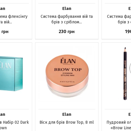
lan
Elan
E
ема флексінгу
Система фарбування вій та
Система фар
а вій...
брів з сріблом...
брів з 
5
230
19
грн
грн
ика
До кошика
До ко
lan
Elan
E
в Набір 02 Dark
Віск для брів Brow Top, 8 ml
Пудровий ол
own
«Brow Line