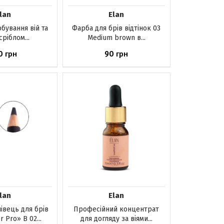
lan
Elan
бування вій та
Фарба для брів відтінок 03
сріблом...
Medium brown в...
0
90
грн
грн
шика
Немає в наявності
lan
Elan
івець для брів
Професійний концентрат
r Pro» B 02...
для догляду за віями...