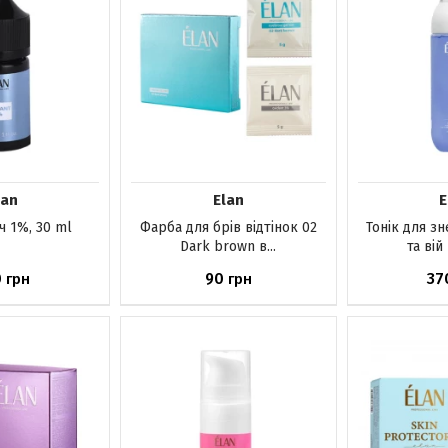
lan
Elan
E
 1%, 30 ml
Фарба для брів відтінок 02
Тонік для з
Dark brown в...
та вій 
0
90
37
грн
грн
ика
До кошика
До ко