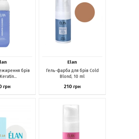
lan
Elan
нежирення брів
Гель-фарба для брів Cold
Keratin...
Blond, 10 ml
0
210
грн
грн
шика
До кошика