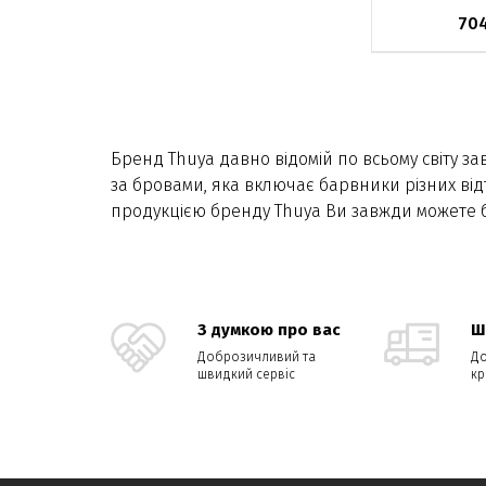
70
Немає в на
Бренд Thuya давно відомій по всьому світу за
за бровами, яка включає барвники різних відт
продукцією бренду Thuya Ви завжди можете бут
З думкою про вас
Ш
Доброзичливий та
До
швидкий сервіс
кр