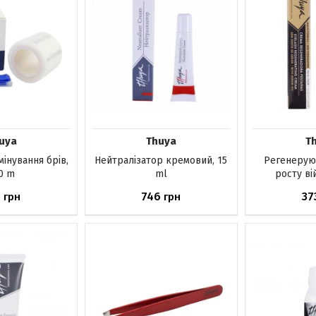
uya
Thuya
T
мінування брів,
Нейтралізатор кремовий, 15
Регенерую
0 m
ml
росту вій
5
746
37
грн
грн
ика
Немає в наявності
Немає в н