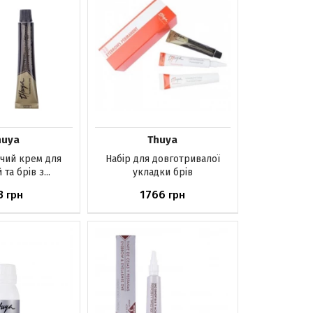
huya
Thuya
чий крем для
Набір для довготривалої
 та брів з...
укладки брів
3
1766
грн
грн
аявності
Немає в наявності