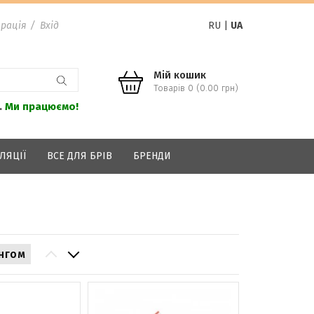
рація
/
Вхід
RU
|
UA
Мій кошик
Товарів 0 (0.00 грн)
.
Ми працюємо!
ЛЯЦІЇ
ВСЕ ДЛЯ БРІВ
БРЕНДИ
нгом