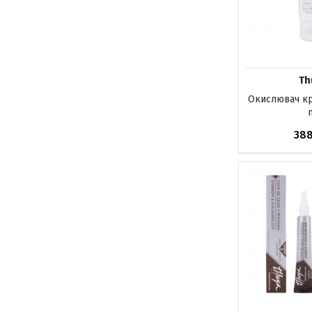
Th
Окислювач кр
38
Немає в на