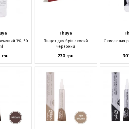
uya
Thuya
T
емовий 3%, 50
Пінцет для брів скосий
Окислювач рі
ml
червоний
8
230
30
грн
грн
явності
Немає в наявності
Немає в н