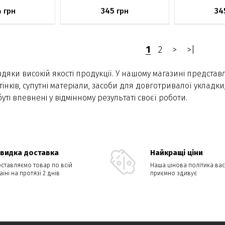
4
345
34
грн
грн
явності
Немає в наявності
Немає в н
1
2
>
>|
вдяки високій якості продукції. У нашому магазині представ
інків, супутні матеріали, засоби для довготривалої укладк
і впевнені у відмінному результаті своєї роботи.
видка доставка
Найкращі ціни
ставляємо товар по всій
Наша цінова політика вас
аїні на протязі 2 днів
приємно здивує