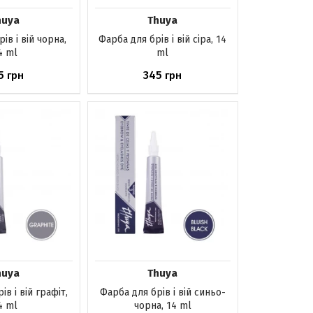
huya
Thuya
ів і вій чорна,
Фарба для брів і вій сіра, 14
4 ml
ml
5
345
грн
грн
аявності
Немає в наявності
huya
Thuya
ів і вій графіт,
Фарба для брів і вій синьо-
4 ml
чорна, 14 ml