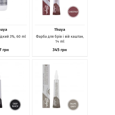
huya
Thuya
дкий 3%, 60 ml
Фарба для брів і вій каштан,
14 ml
7
345
грн
грн
аявності
Немає в наявності