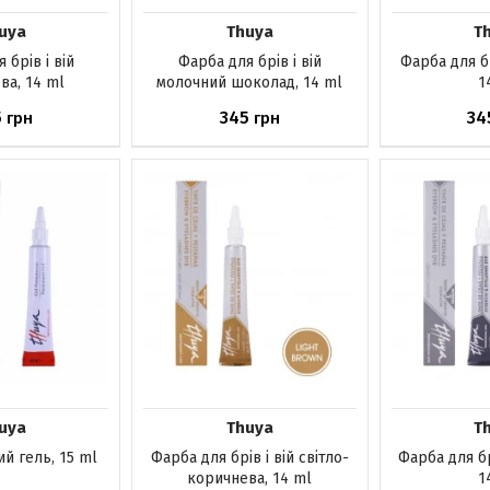
uya
Thuya
T
 брів і вій
Фарба для брів і вій
Фарба для бр
ва, 14 ml
молочний шоколад, 14 ml
1
5
345
34
грн
грн
явності
Немає в наявності
Немає в н
uya
Thuya
T
й гель, 15 ml
Фарба для брів і вій світло-
Фарба для бр
коричнева, 14 ml
1