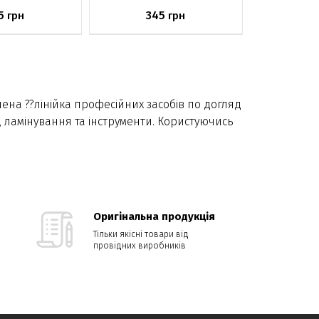
5
345
грн
грн
аявності
Немає в наявності
лена ??лінійка професійних засобів по догляд
и, ламінування та інструменти. Користуючись
Оригінальна продукція
Тільки якісні товари від
провідних виробників