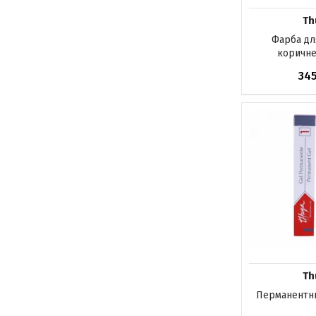
Th
Фарба для
коричне
34
Немає в на
Th
Перманентни