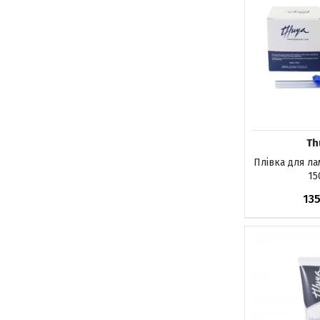
Th
Плівка для ла
15
13
До кош