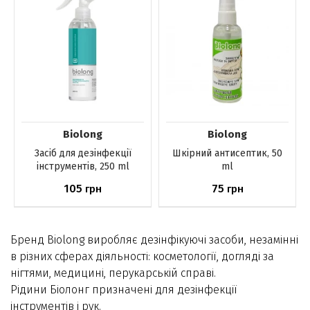
Biolong
Biolong
Засіб для дезінфекції
Шкірний антисептик, 50
інструментів, 250 ml
ml
105
75
грн
грн
Немає в наявності
Немає в наявності
Бренд Biolong виробляє дезінфікуючі засоби, незамінні
в різних сферах діяльності: косметології, догляді за
нігтями, медицині, перукарській справі.
Рідини Біолонг призначені для дезінфекції
інструментів і рук.