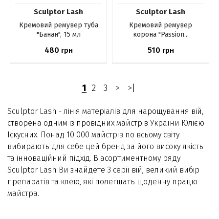
Sculptor Lash
Sculptor Lash
Кремовий ремувер туба
Кремовий ремувер
"Банан", 15 мл
корона "Passion...
480
510
грн
грн
Немає в наявності
Немає в наявності
1
2
3
>
>|
Sculptor Lash - лінія матеріалів для нарощування вій,
створена одним із провідних майстрів України Юлією
Іскусних. Понад 10 000 майстрів по всьому світу
вибирають для себе цей бренд за його високу якість
та інноваційний підхід. В асортиментному ряду
Sculptor Lash Ви знайдете 3 серії вій, великий вибір
препаратів та клею, які полегшать щоденну працю
майстра.