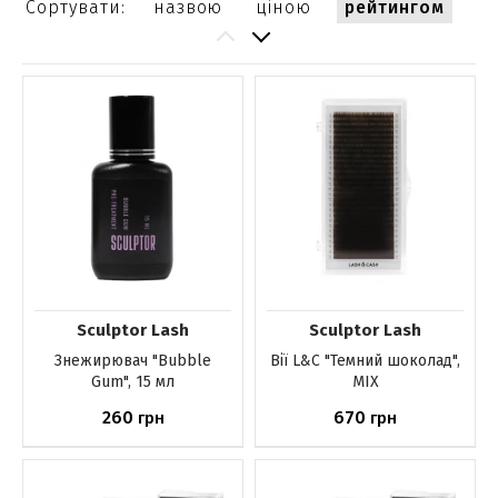
Сортувати:
назвою
ціною
рейтингом
Sculptor Lash
Sculptor Lash
Знежирювач "Bubble
Вії L&C "Темний шоколад",
Gum", 15 мл
MIX
260
670
грн
грн
До кошика
До кошика