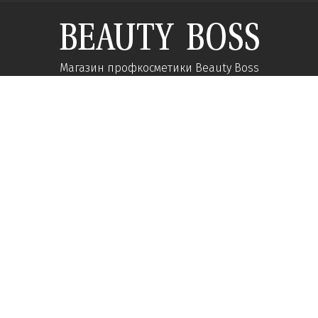
Магазин профкосметики Beauty Boss
Підпишиться та отримуйте новини про акції
та спеціальні пропозиції
Підписатися
Ми у соцмережах:
Про компанію
Допомога
Наші контакти
Доставка
Про інтернет-магазин
Оплата
Кар'єра у нас
Повернення товару