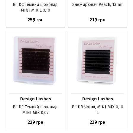
Вії DС Темний шоколад,
Знежирювач Peach, 13 ml
MINI MIX L 0,10
259
219
грн
грн
До кошика
До кошика
Design Lashes
Design Lashes
Вії DС Темний шоколад,
Вії DB Чорні, MINI MIX 0,10
MINI MIX 0,07
L
229
239
грн
грн