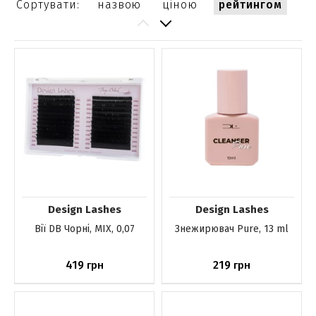
Сортувати:
назвою
ціною
рейтингом
Design Lashes
Design Lashes
Вії DB Чорні, MIX, 0,07
Знежирювач Pure, 13 ml
419
219
грн
грн
До кошика
До кошика