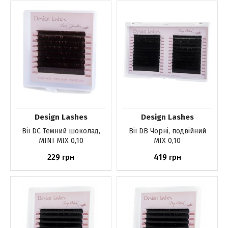
До кошика
До кошика
Design Lashes
Design Lashes
Вії DС Темний шоколад,
Вії DB Чорні, подвійний
MINI MIX 0,10
MIX 0,10
229
419
грн
грн
До кошика
До кошика