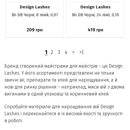
Design Lashes
Design Lashes
Вії DB Чорні, 8 ліній, 0,07
Вії DB Чорні, 24 лінії, 0,10
209
419
грн
грн
До кошика
До кошика
1
2
3
4
>
>|
Бренд створений майстрами для майстрів – це Design
Lashes. У його асортименті представлені не тільки
звичні вії, препарати та клей для нарощування, а й
нові для ринку рішення – наприклад, мікси вій з двома
вигинами в одній упаковці та коричневий клей.
Спробуйте матеріали для нарощування вій Design
Lashes і переконайтеся в їх високій якості та зручності
в роботі.