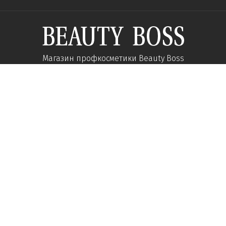
Магазин профкосметики Beauty Boss
Підпишиться та отримуйте новини про акції
та спеціальні пропозиції
Підписатися
Ми у соцмережах:
Про компанію
Допомога
Наші контакти
Доставка
Про інтернет-магазин
Оплата
Кар'єра у нас
Повернення товару