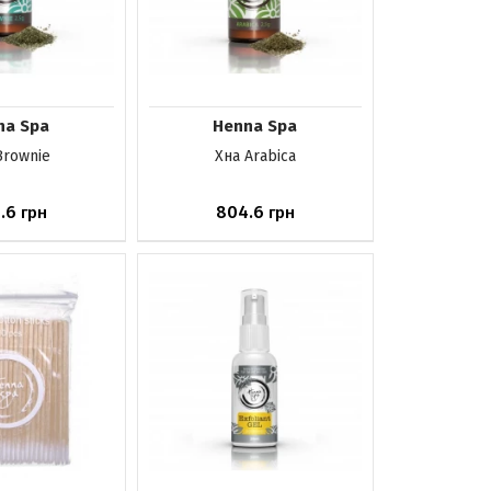
na Spa
Henna Spa
Brownie
Хна Arabica
.6
804.6
грн
грн
аявності
Немає в наявності