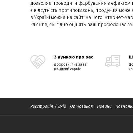
дозволяє проводити фарбування з ефектом та
є відсутність протипоказань, продукція може
в Україні можна на сайті нашого інтернет-ма
клієнтів, які гідно оцінять ваш професіоналізм
З думкою про вас
Ш
Доброзичливий та
До
швидкий сервіс
кр
Реєстрація
/
Вхід
Оптовикам
Новини
Навчанн