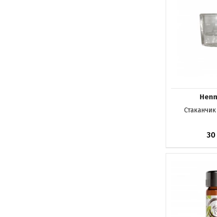
Henn
Стаканчик
30
До кош