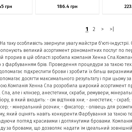
45
186.4
223
грн
грн
явності
Немає в наявності
Немає в н
1
2
>
>|
а таку особливість звернули увагу майстри б'юті-індустрії
пропонують великий асортимент різноманітних послуг по 
жній прорив в цій області зробила компанія Хенна Спа.Ком
го з фарбуванням брів. Проведення процедури за такою тех
допомагає підкреслити брови і зробити їх більш виразними
помагає досягти максимального результату і при цьому зак
ою.Компанія Хенна Спа розробила широкий асортимент проду
 Спа, але і клінзер, анестетики, скраби, ремувери, мінера
у, в який входить: - сім відтінків хни; - анестетик; - скраб
сер; - мінеральний розчин; - фіксатор; - олівець для розміт
у, який оцінять навіть конкуренти.Фарбування за такою 
радуючи погляд красивими і доглянутими бровами. Компанія 
ду за бровами, що дозволяє надати їм ідеальний зовнішні