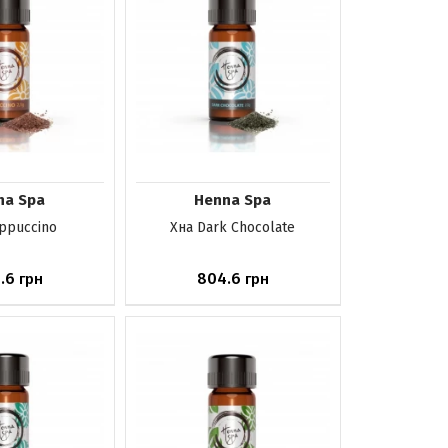
na Spa
Henna Spa
ppuccino
Хна Dark Chocolate
.6
804.6
грн
грн
аявності
Немає в наявності