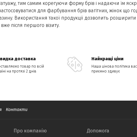
туажу, тим самим корегуючи форму брів і надаючи їм яск
 застосовуватися для фарбування брів вагітних, жінок що 
газину. Використання такої продукції дозволить розширити
 вже після першого візиту.
видка доставка
Найкращі ціни
ставляємо товар по всій
Наша цінова політика вас
аїні на протязі 2 днів
приємно здивує
я
Контакти
Про компанію
Допомога