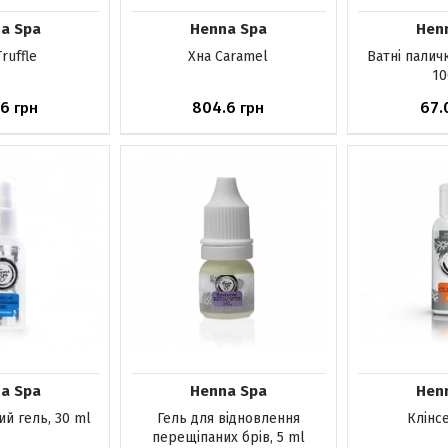
a Spa
Henna Spa
Hen
ruffle
Хна Caramel
Ватні паличк
10
.6
804.6
67.
грн
грн
явності
Немає в наявності
Немає в н
a Spa
Henna Spa
Hen
й гель, 30 ml
Гель для відновлення
Клінсе
перещіпаних брів, 5 ml