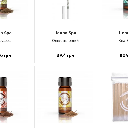
a Spa
Henna Spa
Hen
avazza
Олівець білий
Хна 
.6
89.4
804
грн
грн
явності
Немає в наявності
Немає в н