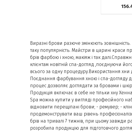
156.
Немає в на
Виразні брови разюче змінюють зовнішність. Н
таку популярність. Майстри в царині краси 
брів фарбою і хною, макіяж і так далі.Справ
клієнтам новітній спа-догляд ,поєднуючи йо
всього за одну процедуру.Використання хни 
Поєднання фарбування хною і спа-догляду до
процес дозволяє доглядати за бровами і шкір
Продукція включає в себе не тільки хну Хенна
Spa можна купити у вигляді професійного набор
відновити перещіпані брови; - ремувер; - клін
продемонструвати ваш рівень професіоналізм
брів на тривалі 7 тижнів, при цьому завжди 
розробила продукцію для підготовчого догля