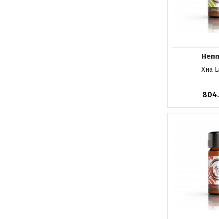
Henn
Хна L
804
Немає в на