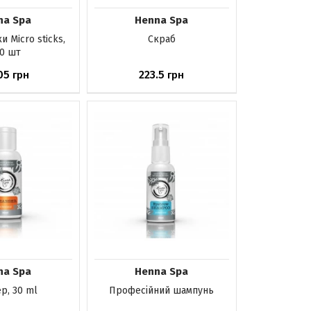
na Spa
Henna Spa
и Micro sticks,
Скраб
0 шт
05
223.5
грн
грн
аявності
Немає в наявності
na Spa
Henna Spa
р, 30 ml
Професійний шампунь