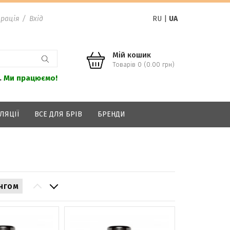
рація
/
Вхід
RU
|
UA
Мій кошик
Товарів 0 (0.00 грн)
.
Ми працюємо!
ЛЯЦІЇ
ВСЕ ДЛЯ БРІВ
БРЕНДИ
нгом