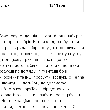
.5
134.1
грн
грн
аявності
Немає в наявності
. Саме тому тенденція на гарні брови набирає
перетворенню брів. Наприклад, фарбування
панія розширила набір послуг, запропонувавши
нологією дозволило досягти ефекту татуажу
, при цьому приховавши їх недоліки.
ріпити його на більш тривалий час. Такий
кції по догляду і пігментації брів.
льні розчини та інші продукти.Продукцію Henna
; - шампунь; - лосьйон, що допомагає
ки білого кольору.Так набір дозволить
технологією дозволить забути про фарбування
Henna Spa дбає про своїх клієнтів і
й вигляд. Технологія фарбування Хенна Спа