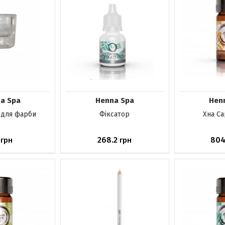
a Spa
Henna Spa
Hen
 для фарби
Фіксатор
Хна Ca
268.2
804
грн
грн
ика
Немає в наявності
Немає в н