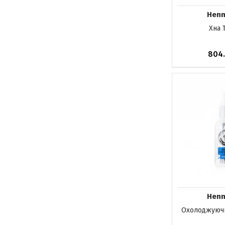
Henn
Хна T
804
Немає в на
Henn
Охолоджуючи