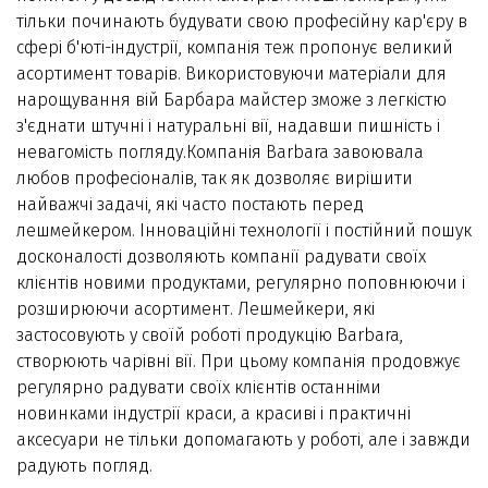
тільки починають будувати свою професійну кар'єру в
сфері б'юті-індустрії, компанія теж пропонує великий
асортимент товарів. Використовуючи матеріали для
нарощування вій Барбара майстер зможе з легкістю
з'єднати штучні і натуральні вії, надавши пишність і
невагомість погляду.Компанія Barbara завоювала
любов професіоналів, так як дозволяє вирішити
найважчі задачі, які часто постають перед
лешмейкером. Інноваційні технології і постійний пошук
досконалості дозволяють компанії радувати своїх
клієнтів новими продуктами, регулярно поповнюючи і
розширюючи асортимент. Лешмейкери, які
застосовують у своїй роботі продукцію Barbara,
створюють чарівні вії. При цьому компанія продовжує
регулярно радувати своїх клієнтів останніми
новинками індустрії краси, а красиві і практичні
аксесуари не тільки допомагають у роботі, але і завжди
радують погляд.