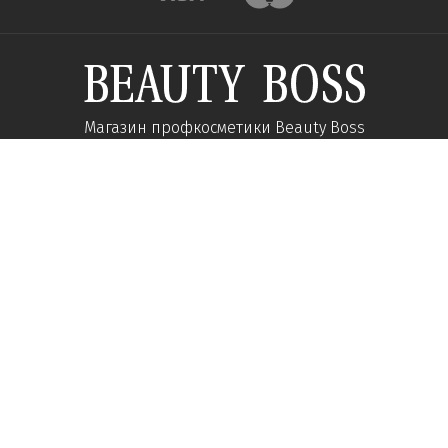
Магазин профкосметики Beauty Boss
Підпишиться та отримуйте новини про акції
та спеціальні пропозиції
Підписатися
Ми у соцмережах:
Про компанію
Допомога
Наші контакти
Доставка
Про інтернет-магазин
Оплата