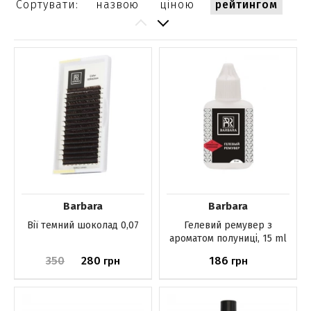
Сортувати:
назвою
ціною
рейтингом
Barbara
Barbara
Вії темний шоколад 0,07
Гелевий ремувер з
ароматом полуниці, 15 ml
350
280
186
грн
грн
До кошика
Немає в наявності