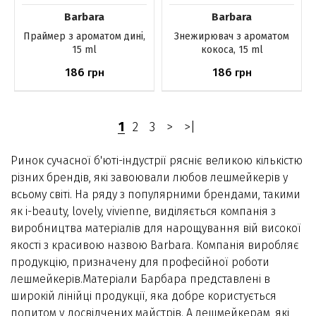
Barbara
Barbara
Праймер з ароматом дині,
Знежирювач з ароматом
15 ml
кокоса, 15 ml
186
186
грн
грн
Немає в наявності
Немає в наявності
1
2
3
>
>|
Ринок сучасної б'юті-індустрії рясніє великою кількістю
різних брендів, які завоювали любов лешмейкерів у
всьому світі. На ряду з популярними брендами, такими
як i-beauty, lovely, vivienne, виділяється компанія з
виробництва матеріалів для нарощування вій високої
якості з красивою назвою Barbara. Компанія виробляє
продукцію, призначену для професійної роботи
лешмейкерів.Матеріали Барбара представлені в
широкій лінійці продукції, яка добре користується
попитом у досвідчених майстрів. А лешмейкерам, які