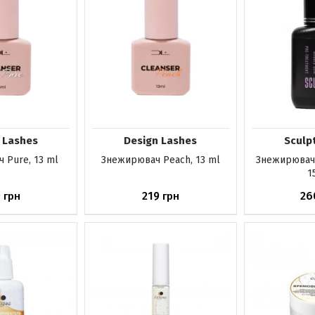
 Lashes
Design Lashes
Sculp
 Pure, 13 ml
Знежирювач Peach, 13 ml
Знежирювач 
1
9
219
26
грн
грн
ика
До кошика
До ко