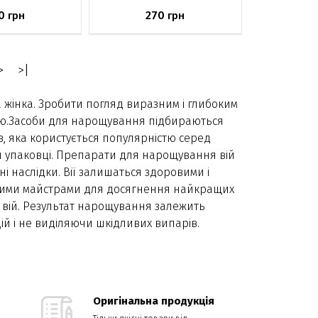
0
270
грн
грн
аявності
Немає в наявності
>
>|
а жінка. Зробити погляд виразним і глибоким
цію.Засоби для нарощування підбираються
, яка користується популярністю серед
ній упаковці. Препарати для нарощування вій
 наслідки. Вії залишаться здоровими і
еними майстрами для досягнення найкращих
і вій. Результат нарощування залежить
ій і не виділяючи шкідливих випарів.
Оригінальна продукція