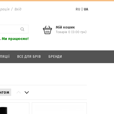
рація
/
Вхід
RU
|
UA
Мій кошик
Товарів 0 (0.00 грн)
.
Ми працюємо!
ЛЯЦІЇ
ВСЕ ДЛЯ БРІВ
БРЕНДИ
нгом