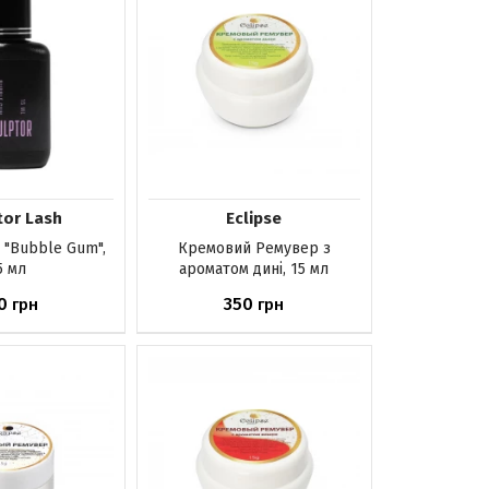
tor Lash
Eclipse
"Bubble Gum",
Кремовий Ремувер з
5 мл
ароматом дині, 15 мл
0
350
грн
грн
шика
Немає в наявності