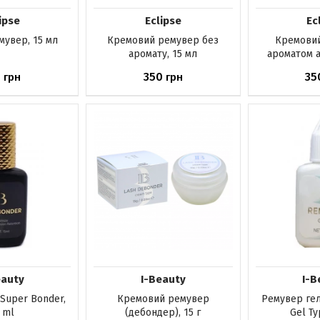
ipse
Eclipse
Ec
мувер, 15 мл
Кремовий ремувер без
Кремовий
аромату, 15 мл
ароматом а
0
350
35
грн
грн
явності
Немає в наявності
Немає в н
eauty
I-Beauty
I-B
Super Bonder,
Кремовий ремувер
Ремувер ге
 ml
(дебондер), 15 г
Gel Ty