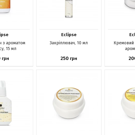
ipse
Eclipse
Ec
 з ароматом
Закріплювач, 10 мл
Кремовий 
у, 15 мл
арома
0
250
20
грн
грн
явності
Немає в наявності
Немає в н