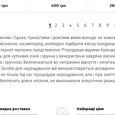
5
400
26
грн
грн
явності
Немає в наявності
Немає в н
1
2
3
4
5
6
7
8
9
жливо. Однак, пухнастими і довгими віями володіє не кожн
дійснення, насамперед, необхідно підібрати якісну продук
тернет-магазині представлена ??продукція відомих брендів
ть для чутливих очей і зручна у використанні завдяки якіс
зручною. Виключаються всі неприємні відчуття і негативні
. Засоби для нарощування вій використовуються досвідч
 не тільки під час процедури нарощування, але і при знятт
абезпечать довге носіння, не викликаючи алергічних реакц
видка доставка
Найкращі ціни