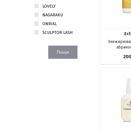
LOVELY
NAGARAKU
ONRIAL
SCULPTOR LASH
Ecl
Знежирювач
абрикос
Пошук
20
Немає в на