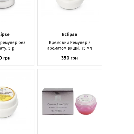
lipse
Eclipse
ремувер без
Кремовий Ремувер з
ту, 5 g
ароматом вишні, 15 мл
0
350
грн
грн
аявності
Немає в наявності