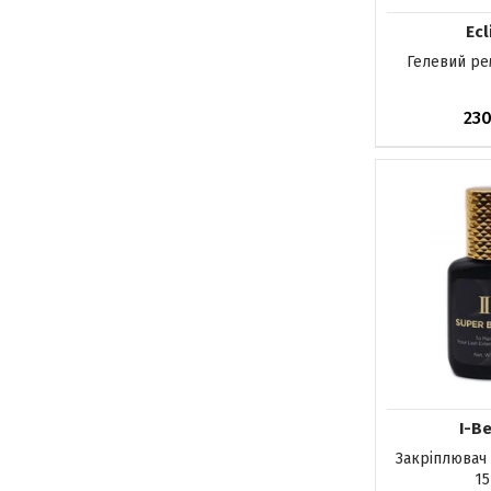
Ecl
Гелевий ре
23
Немає в на
I-B
Закріплювач 
15