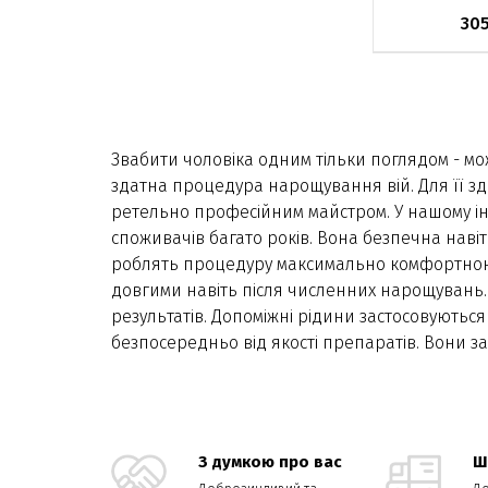
30
Немає в на
Звабити чоловіка одним тільки поглядом - мо
здатна процедура нарощування вій. Для її з
ретельно професійним майстром. У нашому ін
споживачів багато років. Вона безпечна наві
роблять процедуру максимально комфортною і 
довгими навіть після численних нарощувань
результатів. Допоміжні рідини застосовуються
безпосередньо від якості препаратів. Вони з
З думкою про вас
Ш