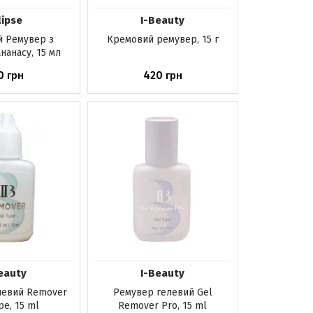
lipse
I-Beauty
 Ремувер з
Кремовий ремувер, 15 г
нанасу, 15 мл
0
420
грн
грн
аявності
Немає в наявності
eauty
I-Beauty
левий Remover
Ремувер гелевий Gel
pe, 15 ml
Remover Pro, 15 ml