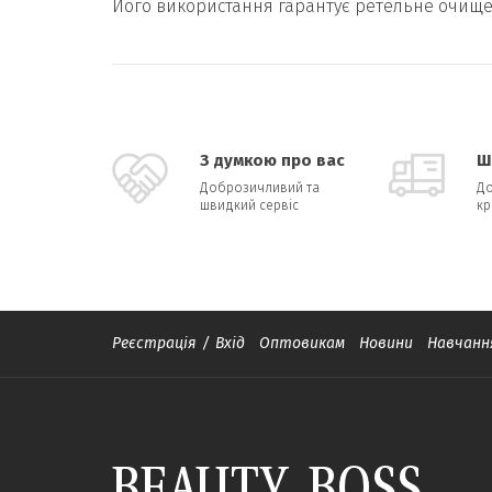
Його використання гарантує ретельне очище
З думкою про вас
Ш
Доброзичливий та
До
швидкий сервіс
кр
Реєстрація
/
Вхід
Оптовикам
Новини
Навчанн