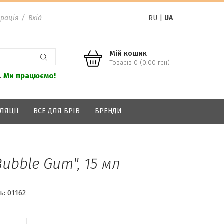
рація
/
Вхід
RU
|
UA
Мій кошик
Товарів 0 (0.00 грн)
.
Ми працюємо!
ЛЯЦІЇ
ВСЕ ДЛЯ БРІВ
БРЕНДИ
ubble Gum", 15 мл
ь:
01162