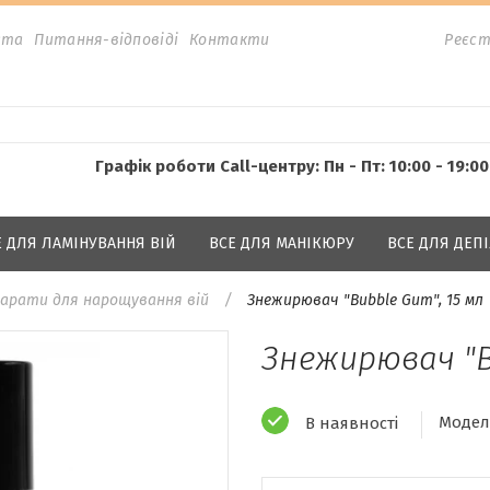
ата
Питання-відповіді
Контакти
Реєст
Графік роботи Call-центру: Пн - Пт: 10:00 - 19:00
Е ДЛЯ ЛАМІНУВАННЯ ВІЙ
ВСЕ ДЛЯ МАНІКЮРУ
ВСЕ ДЛЯ ДЕПІ
арати для нарощування вій
Знежирювач "Bubble Gum", 15 мл
Знежирювач "B
Модел
В наявності