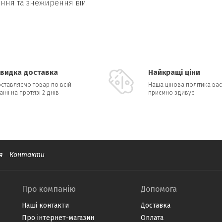
ння та знежирення вій.
видка доставка
Найкращі ціни
ставляємо товар по всій
Наша цінова політика вас
аїні на протязі 2 днів
приємно здивує
я
Контакти
Про компанію
Допомога
Наші контакти
Доставка
Про інтернет-магазин
Оплата