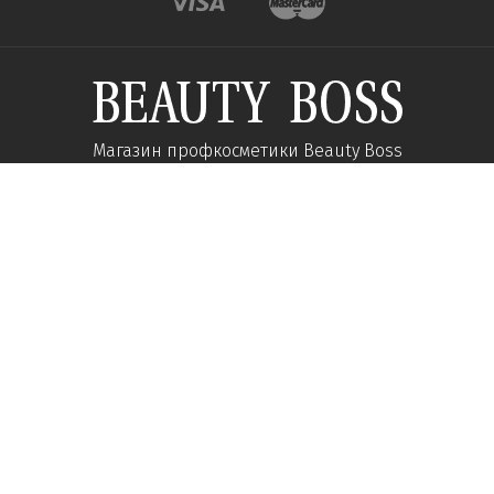
Магазин профкосметики Beauty Boss
Підпишиться та отримуйте новини про акції
та спеціальні пропозиції
Підписатися
Ми у соцмережах:
Про компанію
Допомога
Наші контакти
Доставка
Про інтернет-магазин
Оплата