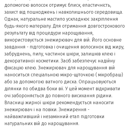
допомогою волосок отримує блиск, еластичність,
захист від пошкоджень і навколишнього середовища.
Однак, натуральне мастило ускладнює закріплення
будь-якого матеріалу. Для отримання довгострокового
результату від процедури нарощування,
використовується знежирювач для вій. Його основне
завдання - підготовка і очищення волосинок від жиру,
забруднень, пилу, частинок шкіри, залишків клею і
декоративної косметики. Засіб забезпечує надійну
фіксацію клею. Знежирювач для нарощування вій
наноситься спеціальною мікро-щіточкою ( мікробраш)
або за допомогою ватного диска. Опрацьовуються
ділянки по обидва боки вії. У цей момент відкривати
очі забороняється до повного висихання рідини.
Власниці жирної шкіри рекомендується наносити
знежирювач і на повіки. Знежирення -
найважливіший і незамінний етап підготовки
натуральних вій до нарощування.