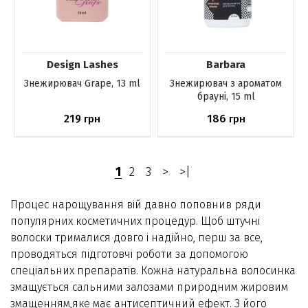
Design Lashes
Barbara
Знежирювач Grape, 13 ml
Знежирювач з ароматом
брауні, 15 ml
219
186
грн
грн
Немає в наявності
Немає в наявності
1
2
3
>
>|
Процес нарощування вій давно поповнив ряди
популярних косметичних процедур. Щоб штучні
волоски трималися довго і надійно, перш за все,
проводяться підготовчі роботи за допомогою
спеціальних препаратів. Кожна натуральна волосинка
змащується сальними залозами природним жировим
змащенням,яке має антисептичний ефект. З його