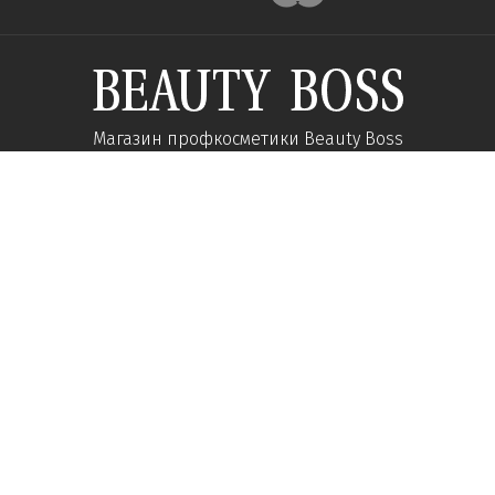
Магазин профкосметики Beauty Boss
Підпишиться та отримуйте новини про акції
та спеціальні пропозиції
Підписатися
Ми у соцмережах:
Про компанію
Допомога
Наші контакти
Доставка
Про інтернет-магазин
Оплата