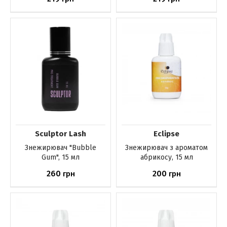
До кошика
До кошика
Sculptor Lash
Eclipse
Знежирювач "Bubble
Знежирювач з ароматом
Gum", 15 мл
абрикосу, 15 мл
260
200
грн
грн
До кошика
Немає в наявності