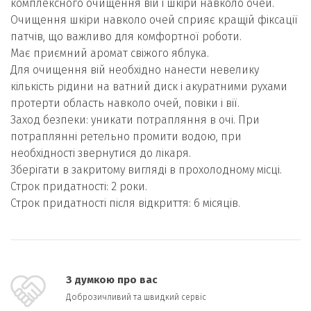
комплексного очищення вій і шкіри навколо очей.
Очищення шкіри навколо очей сприяє кращій фіксації
патчів, що важливо для комфортної роботи.
Має приємний аромат свіжого яблука.
Для очищення вій необхідно нанести невелику
кількість рідини на ватний диск і акуратними рухами
протерти область навколо очей, повіки і вії.
Заход безпеки: уникати потрапляння в очі. При
потраплянні ретельно промити водою, при
необхідності звернутися до лікаря.
Зберігати в закритому вигляді в прохолодному місці.
Строк придатності: 2 роки.
Строк придатності після відкриття: 6 місяців.
З думкою про вас
Доброзичливий та швидкий сервіс