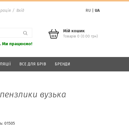
рація
/
Вхід
RU
|
UA
Мій кошик
Товарів 0 (0.00 грн)
.
Ми працюємо!
ЛЯЦІЇ
ВСЕ ДЛЯ БРІВ
БРЕНДИ
 пензлики вузька
ь:
01505