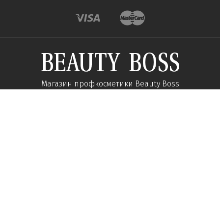
Магазин профкосметики Beauty Boss
Подпишитесь и получайте новости об акциях и
специальных предложений
Подписаться
Мы в соц сетях:
О компании
Помощь
Наши контакты
Доставка