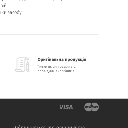
вій.
шки засобу.
Оригінальна продукція
Тільки якісні товари від
провідних виробників
Підпишиться та отримуйте