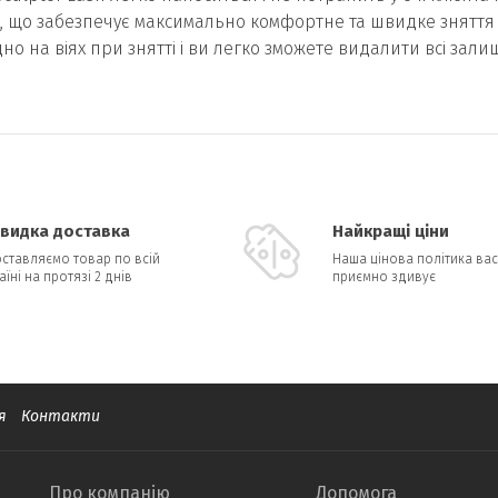
, що забезпечує максимально комфортне та швидке зняття 
о на віях при знятті і ви легко зможете видалити всі зали
видка доставка
Найкращі ціни
ставляємо товар по всій
Наша цінова політика вас
аїні на протязі 2 днів
приємно здивує
я
Контакти
Про компанію
Допомога