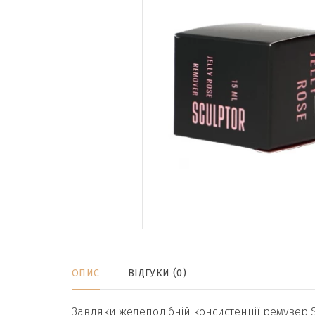
ОПИС
ВІДГУКИ (0)
Завдяки желеподібній консистенції ремувер Sc