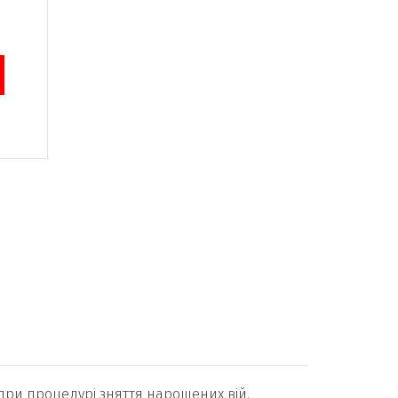
 при процедурі зняття нарощених вій.