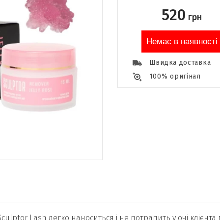
520
грн
Немає в наявності
Швидка доставка
100% оригінал
ulptor Lash легко наноситься і не потрапить у очі клієнта