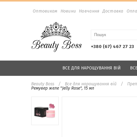
Оптовикам
Новини
Навчання
Доставка
Опл
+380 (67) 467 27 23
ВСЕ ДЛЯ НАРОЩУВАННЯ ВІЙ
ВС
Beauty Boss
Все для нарощування вій
Преп
Ремувер желе "Jelly Rose", 15 мл