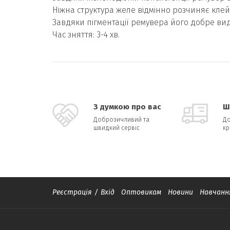
Ніжна структура желе відмінно розчиняє клей
Завдяки пігментації ремувера його добре видн
Час зняття: 3-4 хв.
З думкою про вас
Ш
Доброзичливий та
До
швидкий сервіс
кр
Реєстрація
/
Вхід
Оптовикам
Новини
Навчанн