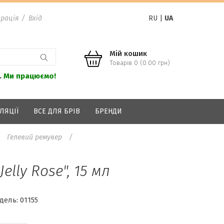
рація
/
Вхід
RU
|
UA
Мій кошик
Товарів 0 (0.00 грн)
.
Ми працюємо!
ЛЯЦІЇ
ВСЕ ДЛЯ БРІВ
БРЕНДИ
Гелевий ремувер
elly Rose", 15 мл
дель:
01155