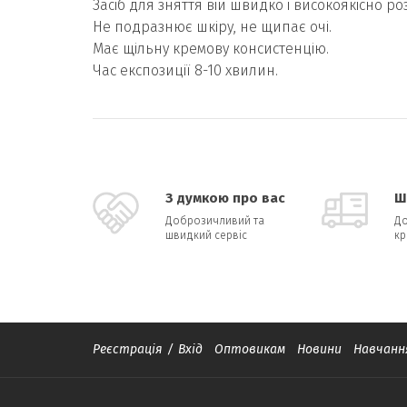
Засіб для зняття вій швидко і високоякісно р
Не подразнює шкіру, не щипає очі.
Має щільну кремову консистенцію.
Час експозиції 8-10 хвилин.
З думкою про вас
Ш
Доброзичливий та
До
швидкий сервіс
кр
Реєстрація
/
Вхід
Оптовикам
Новини
Навчанн