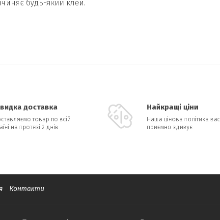
озчиняє будь-який клей.
видка доставка
Найкращі ціни
ставляємо товар по всій
Наша цінова політика вас
аїні на протязі 2 днів
приємно здивує
я
Контакти