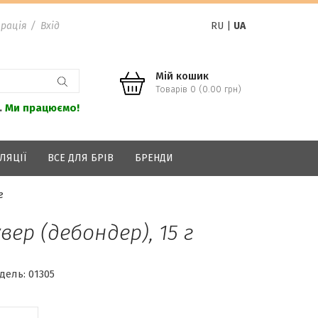
рація
/
Вхід
RU
|
UA
Мій кошик
Товарів 0 (0.00 грн)
.
Ми працюємо!
ЛЯЦІЇ
ВСЕ ДЛЯ БРІВ
БРЕНДИ
г
ер (дебондер), 15 г
дель:
01305