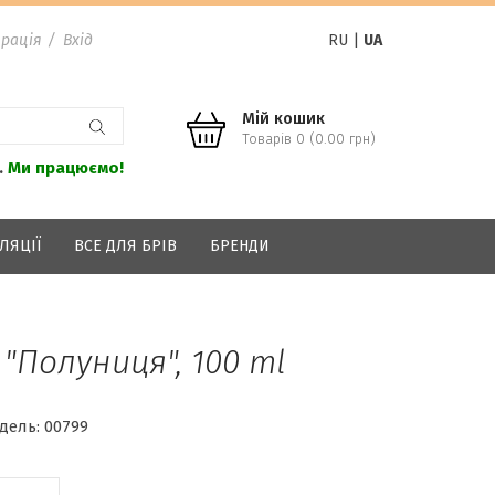
рація
/
Вхід
RU
|
UA
Мій кошик
Товарів 0 (0.00 грн)
.
Ми працюємо!
ЛЯЦІЇ
ВСЕ ДЛЯ БРІВ
БРЕНДИ
 "Полуниця", 100 ml
дель:
00799