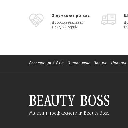
З думкою про вас
Ш
Доброзичливий та
До
швидкий сервіс
кр
Реєстрація
/
Вхід
Оптовикам
Новини
Навчанн
Магазин профкосметики Beauty Boss