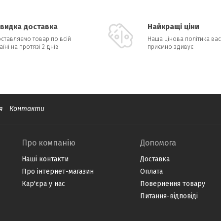
видка доставка
Найкращі ціни
ставляємо товар по всій
Наша цінова політика вас
аїні на протязі 2 днів
приємно здивує
я
Контакти
Про компанію
Допомога
Наші контакти
Доставка
Про інтернет-магазин
Оплата
Кар'єра у нас
Повернення товару
Питання-відповіді