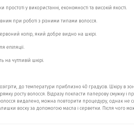
и простоті у використанні, економності та високій якості.
ним при роботі з різними типами волосся.
ервоний колір, який добре видно на шкірі.
я епіляції.
ь на чутливій шкірі.
зігріти, до температури приблизно 40 градусів. Шкіру в зон
мку росту волосся. Відразу покласти паперову смужку і пр
олосся видалено, можна повторити процедуру, однак не слі
лишки воску за допомогою масла і серветки. Після чого м