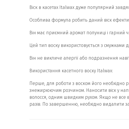
Віск в касетах Italwax дуже популярний завдяк
Особлива формула робить даний віск ефектив
Він має приємний аромат полуниці і гарний ч
Цей тип воску використовується з смужками дл
Він не викличе алергії або подразнення навіт
Використання касетного воску Italwax:
Перше, для роботи з воском його необхідно ро
знежирюючим розчином. Наносити віск у напря
волосся, одним швидким рухом. Якщо не все в
разів. По завершенню, необхідно видалити за