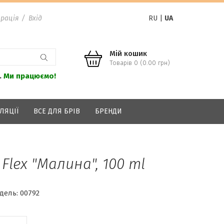
рація
/
Вхід
RU
|
UA
Мій кошик
Товарів 0 (0.00 грн)
.
Ми працюємо!
ЛЯЦІЇ
ВСЕ ДЛЯ БРІВ
БРЕНДИ
Flex "Малина", 100 ml
дель:
00792