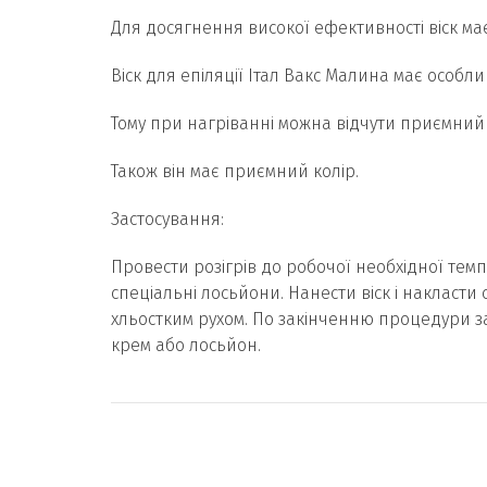
Для досягнення високої ефективності віск ма
Віск для епіляції Італ Вакс Малина має особл
Тому при нагріванні можна відчути приємний
Також він має приємний колір.
Застосування:
Провести розігрів до робочої необхідної тем
спеціальні лосьйони. Нанести віск і накласти
хльостким рухом. По закінченню процедури з
крем або лосьйон.