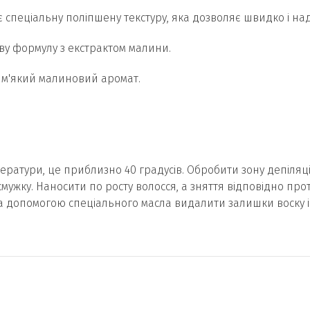
є спеціальну поліпшену текстуру, яка дозволяє швидко і на
иву формулу з екстрактом малини.
 м'який малиновий аромат.
ператури, це приблизно 40 градусів. Обробити зону депіляц
 смужку. Наносити по росту волосся, а зняття відповідно пр
а допомогою спеціального масла видалити залишки воску і 