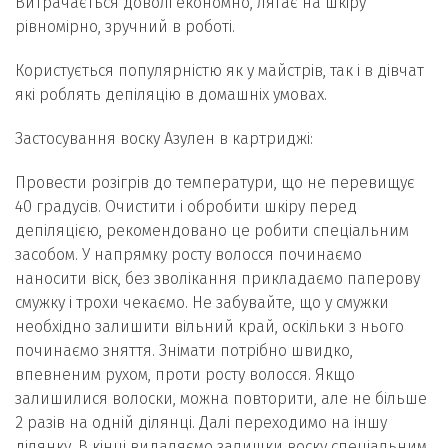
Витрачається доволі економно, лягає на шкіру
рівномірно, зручний в роботі.
Користується популярністю як у майстрів, так і в дівчат
які роблять депіляцію в домашніх умовах.
Застосування воску Азулен в картриджі:
Провести розігрів до температури, що не перевищує
40 градусів. Очистити і обробити шкіру перед
депіляцією, рекомендовано це робити спеціальним
засобом. У напрямку росту волосся починаємо
наносити віск, без зволікання прикладаємо паперову
смужку і трохи чекаємо. Не забувайте, що у смужки
необхідно залишити вільний край, оскільки з нього
починаємо зняття. Знімати потрібно швидко,
впевненим рухом, проти росту волосся. Якщо
залишилися волоски, можна повторити, але не більше
2 разів на одній ділянці. Далі переходимо на іншу
ділянку. В кінці видаляємо залишки воску спеціальним