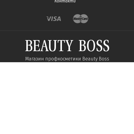
Контакти
Магазин профкосметики Beauty Boss
Підпишиться та отримуйте новини про акції
та спеціальні пропозиції
Підписатися
Ми у соцмережах:
Про компанію
Допомога