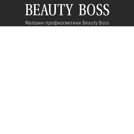
Магазин профкосметики Beauty Boss
Підпишиться та отримуйте новини про акції
та спеціальні пропозиції
Підписатися
Ми у соцмережах:
Про компанію
Допомога
Наші контакти
Доставка
Про інтернет-магазин
Оплата
Кар'єра у нас
Повернення товару
Питання-відповіді