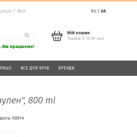
рація
/
Вхід
RU
|
UA
Мій кошик
Товарів 0 (0.00 грн)
.
Ми працюємо!
ЛЯЦІЇ
ВСЕ ДЛЯ БРІВ
БРЕНДИ
зулен", 800 ml
дель:
00814