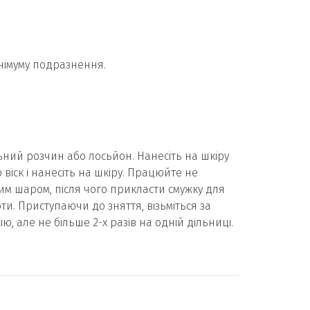
інімуму подразнення.
альний розчин або лосьйон. Нанесіть на шкіру
віск і нанесіть на шкіру. Працюйте не
им шаром, після чого прикласти смужку для
ти. Приступаючи до зняття, візьміться за
ю, але не більше 2-х разів на одній дільниці.