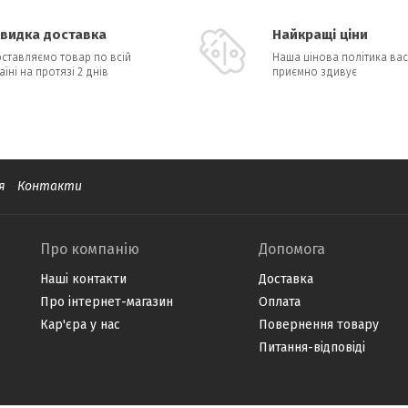
видка доставка
Найкращі ціни
ставляємо товар по всій
Наша цінова політика вас
аїні на протязі 2 днів
приємно здивує
я
Контакти
Про компанію
Допомога
Наші контакти
Доставка
Про інтернет-магазин
Оплата
Кар'єра у нас
Повернення товару
Питання-відповіді