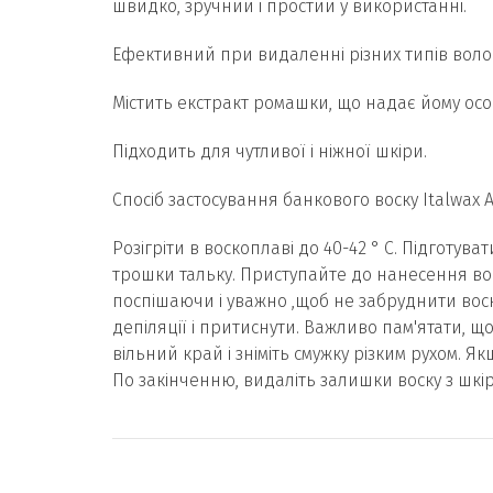
швидко, зручний і простий у використанні.
Ефективний при видаленні різних типів воло
Містить екстракт ромашки, що надає йому особ
Підходить для чутливої і ніжної шкіри.
Спосіб застосування банкового воску Italwax А
Розігріти в воскоплаві до 40-42 ° С. Підготув
трошки тальку. Приступайте до нанесення вос
поспішаючи і уважно ,щоб не забруднити вос
депіляції і притиснути. Важливо пам'ятати, що
вільний край і зніміть смужку різким рухом. Я
По закінченню, видаліть залишки воску з шкі