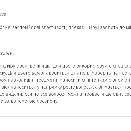
сся.
ливі заспокійливі властивості, плекає шкіру і зводить до м
зулен:
ати шкіру в зоні депіляції,- для цього використовуйте спеці
ку. Для цього вам знадобиться шпатель. Наберіть на нього 
ком навколишні предмети. Наносити слід тонким рівномірн
 віск наноситься у напрямку росту волосся, а знімається про
кщо видалилося не все волосся, можна провести ще одну сесі
ри за допомогою лосьйону.