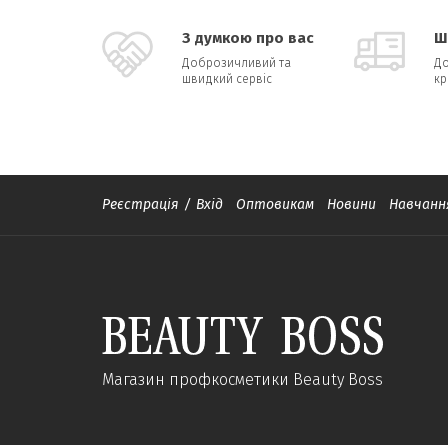
З думкою про вас
Ш
Доброзичливий та
До
швидкий сервіс
кр
Реєстрація
/
Вхід
Оптовикам
Новини
Навчанн
Магазин профкосметики Beauty Boss