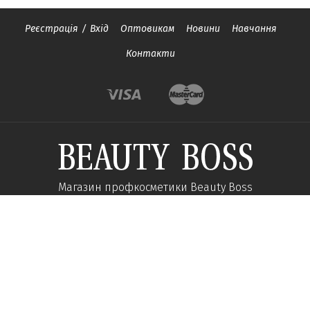
Реєстрація
/
Вхід
Оптовикам
Новини
Навчання
Контакти
Магазин профкосметики Beauty Boss
Підпишиться та отримуйте новини про акції
та спеціальні пропозиції
Підписатися
Ми у соцмережах: