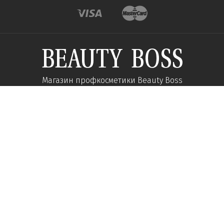
Магазин профкосметики Beauty Boss
Підпишиться та отримуйте новини про акції
та спеціальні пропозиції
Підписатися
Ми у соцмережах:
Про компанію
Допомога
Наші контакти
Доставка