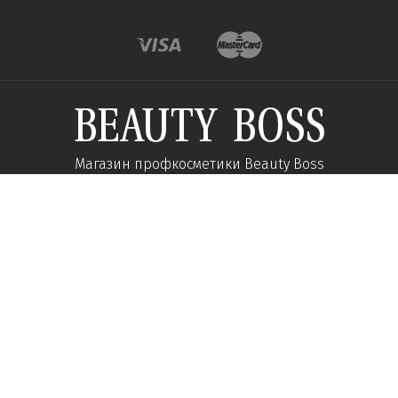
Магазин профкосметики Beauty Boss
Підпишиться та отримуйте новини про акції
та спеціальні пропозиції
Підписатися
Ми у соцмережах:
Про компанію
Допомога
Наші контакти
Доставка