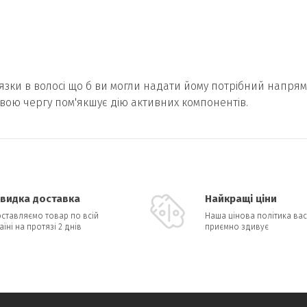
'язки в волосі що б ви могли надати йому потрібний напрям
свою чергу пом'якшує дію активних компонентів.
видка доставка
Найкращі ціни
ставляємо товар по всій
Наша цінова політика вас
аїні на протязі 2 днів
приємно здивує