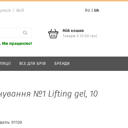
рація
/
Вхід
RU
|
UA
Мій кошик
Товарів 0 (0.00 грн)
.
Ми працюємо!
ЛЯЦІЇ
ВСЕ ДЛЯ БРІВ
БРЕНДИ
ування №1 Lifting gel, 10
дель:
01120