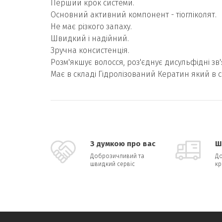
Перший крок системи.
Основний активний компонент - тіогліколят.
Не має різкого запаху.
Швидкий і надійний.
Зручна консистенція.
Розм'якшує волосся, роз'єднує дисульфідні зв
Має в складі Гідролізований Кератин який в 
З думкою про вас
Ш
Доброзичливий та
До
швидкий сервіс
кр