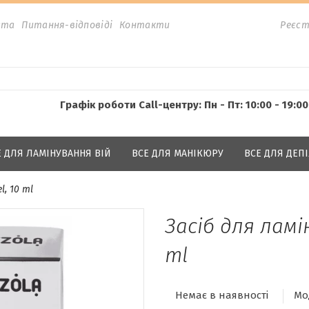
ата
Питання-відповіді
Контакти
Реєст
Графік роботи Call-центру: Пн - Пт: 10:00 - 19:00
Е ДЛЯ ЛАМІНУВАННЯ ВІЙ
ВСЕ ДЛЯ МАНІКЮРУ
ВСЕ ДЛЯ ДЕПІ
l, 10 ml
Засіб для ламін
ml
Немає в наявності
Мо