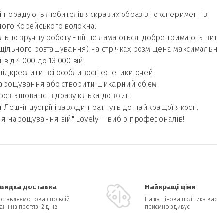
які порадують любителів яскравих образів і експериментів.
існого Корейського волокна.
ьно зручну роботу - вії не ламаються, добре тримають виги
 щільного розташування) на стрічках розміщена максимально
 від 4 000 до 13 000 вій.
підкреслити всі особливості естетики очей.
арощування або створити шикарний об'єм.
і розташовано відразу кілька довжин.
ої Леш-індустрії і завжди прагнуть до найкращої якості.
ля нарощування вій." Lovely "- вибір професіоналів!
видка доставка
Найкращі ціни
ставляємо товар по всій
Наша цінова політика вас
аїні на протязі 2 днів
приємно здивує