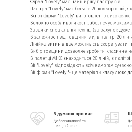
Фірма "Lovely" має найширшу палітру вій!
Палітра "Lovely" має більше 20 кольорів вій, 
Всі вії фірми "Lovely" виготовлені з високояк
Волокно особливої якості забезпечує максимал
Завдяки спеціальній техніці (за рахунок дуже
В залежності від товщини вій, в палітрі 20 ліній
Лінійка вигинів дає можливість скорегувати і 
Вибір товщини дозволяє зробити класичне н
В палетці МІКС знаходиться 20 ліній, в палітр
Вії "Lovely" відповідають всім вимогам сучасн
Вії фірми "Lovely "- це матеріали класу люкс д
З думкою про вас
Ш
Доброзичливий та
До
швидкий сервіс
кр