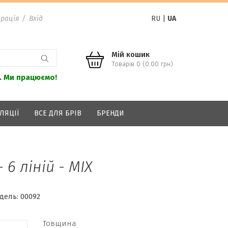
рація
/
Вхід
RU
|
UA
Мій кошик
Товарів 0 (0.00 грн)
.
Ми працюємо!
ЛЯЦІЇ
ВСЕ ДЛЯ БРІВ
БРЕНДИ
- 6 ліній - MIX
дель:
00092
Товщина