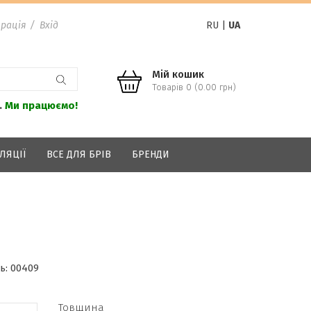
рація
/
Вхід
RU
|
UA
Мій кошик
Товарів 0 (0.00 грн)
.
Ми працюємо!
ЛЯЦІЇ
ВСЕ ДЛЯ БРІВ
БРЕНДИ
ь:
00409
Товщина