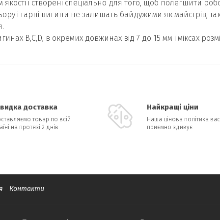
 якості і створені спеціально для того, щоб полегшити роб
ру і гарні вигини не залишать байдужими як майстрів, так і
.
вигинах B,C,D, в окремих довжинах від 7 до 15 мм і міксах розмір
видка доставка
Найкращі ціни
ставляємо товар по всій
Наша цінова політика вас
аїні на протязі 2 днів
приємно здивує
я
Контакти