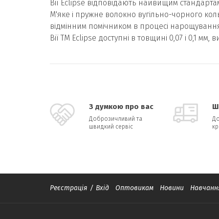
Вії Eclipse відповідають найвищим стандартам
М'яке і пружне волокно вугільно-чорного кольо
відмінним помічником в процесі нарощування
Вії TM Eclipse доступні в товщині 0,07 і 0,1 мм, 
З думкою про вас
Ш
Доброзичливий та
До
швидкий сервіс
кр
Реєстрація
/
Вхід
Оптовикам
Новини
Навчанн