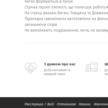
легко формуються в пучок.
Стрічка гарної липкості, що полегшує роботу 
На стрічці вказані Вигин, Товщина та Довжина 
Підкладка самоклеюча виготовлена ​​на фольго
залишаючи слідів.
Не викликають подразнення, легкі, не заламую
З думкою про вас
Ш
Доброзичливий та
До
швидкий сервіс
кр
Реєстрація
/
Вхід
Оптовикам
Новини
Навчанн