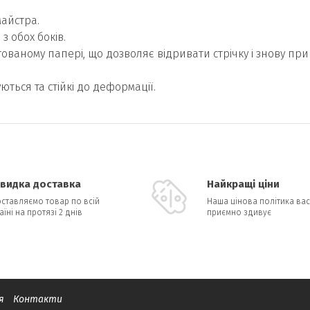
майстра.
з обох боків.
ваному папері, що дозволяє відривати стрічку і знову прик
ться та стійкі до деформації.
видка доставка
Найкращі ціни
ставляємо товар по всій
Наша цінова політика вас
аїні на протязі 2 днів
приємно здивує
я
Контакти