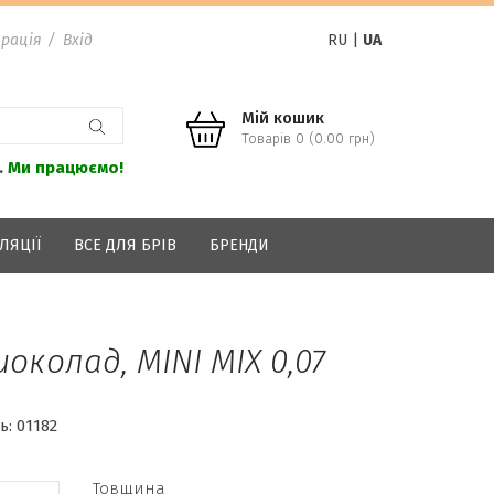
рація
/
Вхід
RU
|
UA
Мій кошик
Товарів 0 (0.00 грн)
.
Ми працюємо!
ЛЯЦІЇ
ВСЕ ДЛЯ БРІВ
БРЕНДИ
шоколад, MINI MIX 0,07
ь:
01182
Товщина