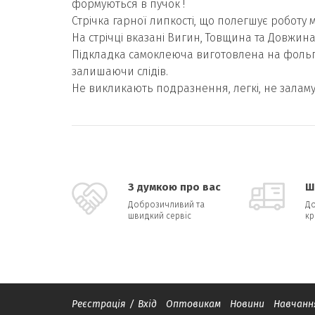
формуються в пучок !
Стрічка гарної липкості, що полегшує роботу 
На стрічці вказані Вигин, Товщина та Довжина 
Підкладка самоклеюча виготовлена ​​на фольго
залишаючи слідів.
Не викликають подразнення, легкі, не заламую
З думкою про вас
Ш
Доброзичливий та
До
швидкий сервіс
кр
Реєстрація
/
Вхід
Оптовикам
Новини
Навчанн