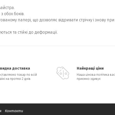
майстра.
з обох боків.
ваному папері, що дозволяє відривати стрічку і знову прик
ться та стійкі до деформації.
видка доставка
Найкращі ціни
ставляємо товар по всій
Наша цінова політика вас
аїні на протязі 2 днів
приємно здивує
я
Контакти