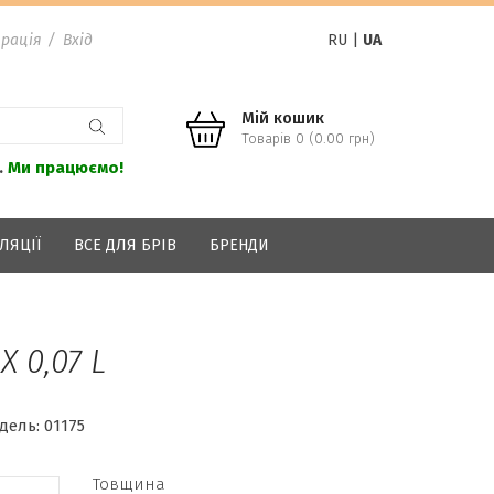
рація
/
Вхід
RU
|
UA
Мій кошик
Товарів 0 (0.00 грн)
.
Ми працюємо!
ЛЯЦІЇ
ВСЕ ДЛЯ БРІВ
БРЕНДИ
X 0,07 L
дель:
01175
Товщина