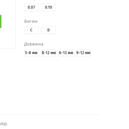
0.07
0.10
Вигин
C
D
Довжина
5-8 мм
8-12 мм
6-13 мм
9-12 мм
лір.