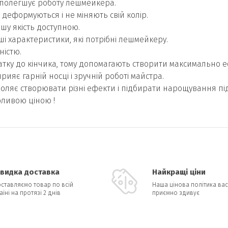
 полегшує роботу лешмейкера.
е деформуються і не міняють свій колір.
ошу якість доступною.
ші характеристики, які потрібні лешмейкеру.
ністю.
чатку до кінчика, тому допомагають створити максимально
рияє гарній носці і зручній роботі майстра.
оляє створювати різні ефекти і підбирати нарощування під 
бливою ціною !
видка доставка
Найкращі ціни
ставляємо товар по всій
Наша цінова політика вас
аїні на протязі 2 днів
приємно здивує