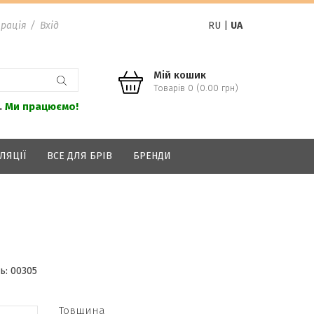
рація
/
Вхід
RU
|
UA
Мій кошик
Товарів 0 (0.00 грн)
.
Ми працюємо!
ЛЯЦІЇ
ВСЕ ДЛЯ БРІВ
БРЕНДИ
ь:
00305
Товщина