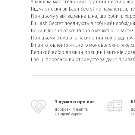
Упаковка має стильний і зручний дизайн, що
Під час носки вії Lash Secret не ламаються, н
При цьому у вій відмінна ціна, що робить хор
Вії Lash Secret поєднують в собі найнеобхідні
Вони відрізняються гарною м'якістю і еластич
При цьому вії мають насичений колір від по
Вії виготовлені з якісного моноволокна, яке сп
Великий вибір довжин, товщин і вигинів дозв
І всі ці переваги ви отримуєте за дуже прива
З думкою про вас
Ш
Доброзичливий та
До
швидкий сервіс
кр