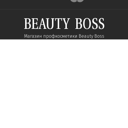
Магазин профкосметики Beauty Boss
Підпишиться та отримуйте новини про акції
та спеціальні пропозиції
Підписатися
Ми у соцмережах:
Про компанію
Допомога
Наші контакти
Доставка
Про інтернет-магазин
Оплата