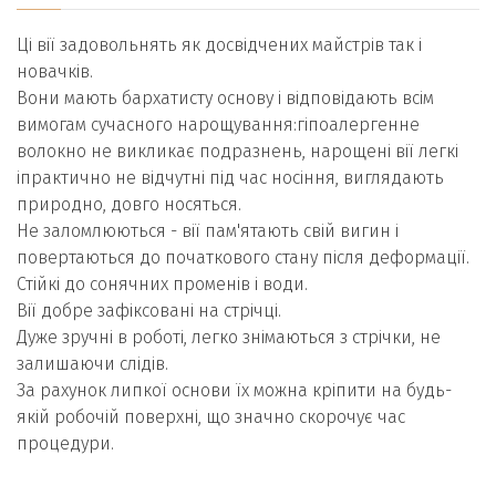
Ці вії задовольнять як досвідчених майстрів так і
новачків.
Вони мають бархатисту основу і відповідають всім
вимогам сучасного нарощування:гіпоалергенне
волокно не викликає подразнень, нарощені вії легкі
іпрактично не відчутні під час носіння, виглядають
природно, довго носяться.
Не заломлюються - вії пам'ятають свій вигин і
повертаються до початкового стану після деформації.
Стійкі до сонячних променів і води.
Вії добре зафіксовані на стрічці.
Дуже зручні в роботі, легко знімаються з стрічки, не
залишаючи слідів.
За рахунок липкої основи їх можна кріпити на будь-
якій робочій поверхні, що значно скорочує час
процедури.