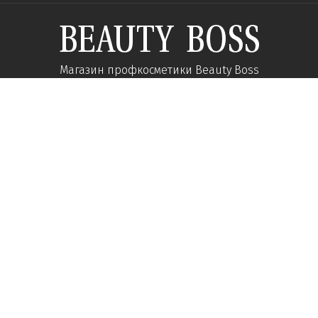
Магазин профкосметики Beauty Boss
Підпишиться та отримуйте новини про акції
та спеціальні пропозиції
Підписатися
Ми у соцмережах:
Про компанію
Допомога
Наші контакти
Доставка
Про інтернет-магазин
Оплата
Кар'єра у нас
Повернення товару