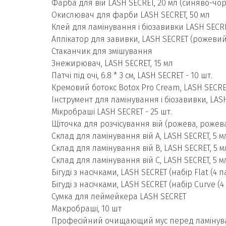
Фарба для вій LASH SECRET, 20 мл (синяво-чор
Окислювач для фарби LASH SECRET, 50 мл
Клей для ламінування і біозавивки LASH SECRE
Аплікатор для завивки, LASH SECRET (рожевий
Стаканчик для змішування
Знежирювач, LASH SECRET, 15 мл
Патчі під очі, 6.8 * 3 см, LASH SECRET - 10 шт.
Кремовий ботокс Botox Pro Cream, LASH SECRET
Інструмент для ламінування і біозавивки, LAS
Мікробраші LASH SECRET - 25 шт.
Щіточка для розчісування вій (рожева, рожева 
Склад для ламінування вій A, LASH SECRET, 5 м
Склад для ламінування вій B, LASH SECRET, 5 м
Склад для ламінування вій C, LASH SECRET, 5 м
Бігуді з насічками, LASH SECRET (набір Flat (4 
Бігуді з насічками, LASH SECRET (набір Curve (4
Сумка для леймейкера LASH SECRET
Макробраші, 10 шт
Професійний очищающий мус перед ламінуван