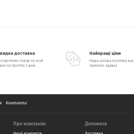
видка доставка
Найкращі ціни
ставляємо товар по всій
Наша цінова політика вас
аїні на протязі 2 днів
приємно здивує
я
Контакти
Про компанію
Допомога
Наші контакти
Доставка