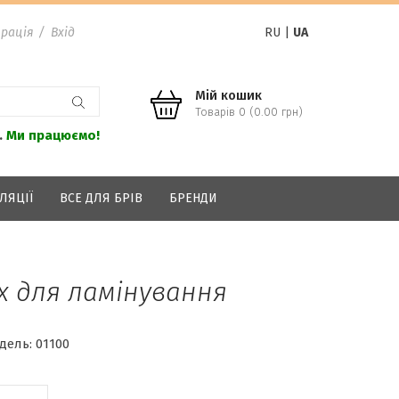
рація
/
Вхід
RU
|
UA
Мій кошик
Товарів 0 (0.00 грн)
.
Ми працюємо!
ЛЯЦІЇ
ВСЕ ДЛЯ БРІВ
БРЕНДИ
ox для ламінування
дель:
01100