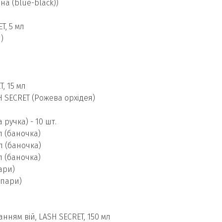
на (blue-black))
T, 5 мл
)
, 15 мл
H SECRET (Рожева орхідея)
ручка) - 10 шт.
л (баночка)
л (баночка)
л (баночка)
пари)
 пари)
ням вій, LASH SECRET, 150 мл