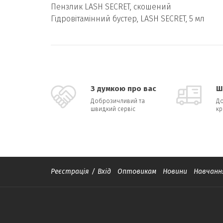
Пензлик LASH SECRET, скошений
Гідровітамінний бустер, LASH SECRET, 5 мл
З думкою про вас
Ш
Доброзичливий та
До
швидкий сервіс
кр
Реєстрація
/
Вхід
Оптовикам
Новини
Навчанн