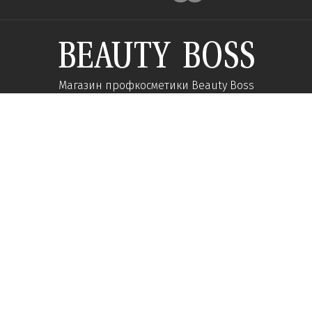
Магазин профкосметики Beauty Boss
Підпишиться та отримуйте новини про акції
та спеціальні пропозиції
Підписатися
Ми у соцмережах:
Про компанію
Допомога
Наші контакти
Доставка
Про інтернет-магазин
Оплата
Кар'єра у нас
Повернення товару