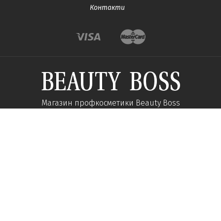
Контакти
Магазин профкосметики Beauty Boss
Підпишиться та отримуйте новини про акції
та спеціальні пропозиції
Підписатися
Ми у соцмережах:
Про компанію
Допомога