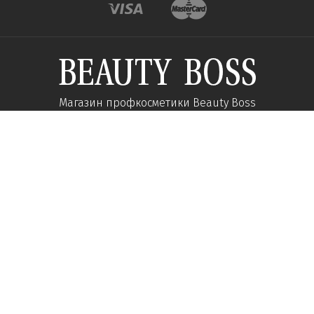
Магазин профкосметики Beauty Boss
Підпишиться та отримуйте новини про акції
та спеціальні пропозиції
Підписатися
Ми у соцмережах:
Про компанію
Допомога
Наші контакти
Доставка
Про інтернет-магазин
Оплата