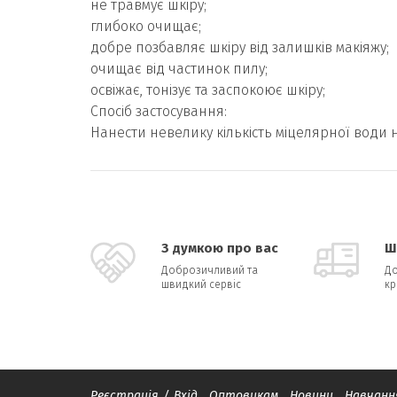
не травмує шкіру;
глибоко очищає;
добре позбавляє шкіру від залишків макіяжу;
очищає від частинок пилу;
освіжає, тонізує та заспокоює шкіру;
Спосіб застосування:
Нанести невелику кількість міцелярної води н
З думкою про вас
Ш
Доброзичливий та
До
швидкий сервіс
кр
Реєстрація
/
Вхід
Оптовикам
Новини
Навчанн