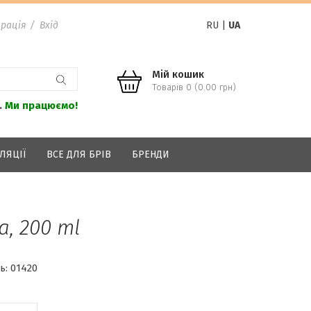
рація
/
Вхід
RU
|
UA
Мій кошик
Товарів 0 (0.00 грн)
.
Ми працюємо!
ЛЯЦІЇ
ВСЕ ДЛЯ БРІВ
БРЕНДИ
, 200 ml
ь:
01420