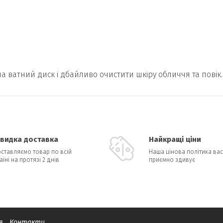
а ватний диск і дбайливо очистити шкіру обличчя та повік.
видка доставка
Найкращі ціни
ставляємо товар по всій
Наша цінова політика вас
аїні на протязі 2 днів
приємно здивує
я
Контакти