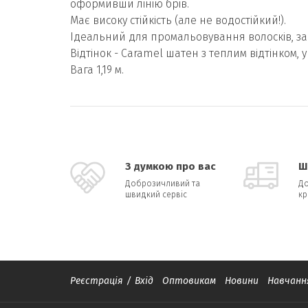
оформивши лінію брів.
Має високу стійкість (але не водостійкий!).
Ідеальний для промальовування волосків, за
Відтінок - Caramel шатен з теплим відтінком, 
Вага 1,19 м.
З думкою про вас
Ш
Доброзичливий та
До
швидкий сервіс
кр
Реєстрація
/
Вхід
Оптовикам
Новини
Навчанн