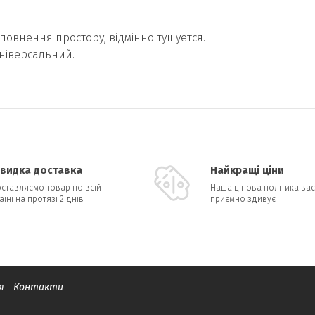
повнення простору, відмінно тушуется.
універсальний.
видка доставка
Найкращі ціни
ставляємо товар по всій
Наша цінова політика вас
аїні на протязі 2 днів
приємно здивує
я
Контакти