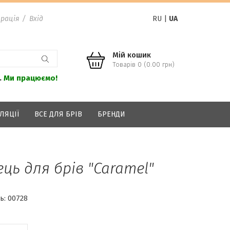
рація
/
Вхід
RU
|
UA
Мій кошик
Товарів 0 (0.00 грн)
.
Ми працюємо!
ЛЯЦІЇ
ВСЕ ДЛЯ БРІВ
БРЕНДИ
ць для брів "Caramel"
ь:
00728