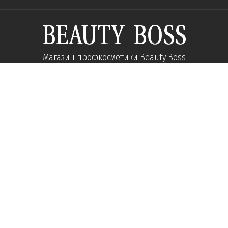
Магазин профкосметики Beauty Boss
Підпишиться та отримуйте новини про акції
та спеціальні пропозиції
Підписатися
Ми у соцмережах:
Про компанію
Допомога
Наші контакти
Доставка
Про інтернет-магазин
Оплата
Кар'єра у нас
Повернення товару