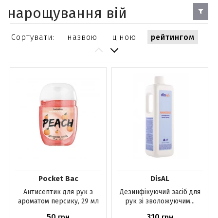
нарощування вій
Сортувати:
назвою
ціною
рейтингом
Pocket Bac
DisAL
Антисептик для рук з
Дезинфікуючий засіб для
ароматом персику, 29 мл
рук зі зволожуючим...
50
310
грн
грн