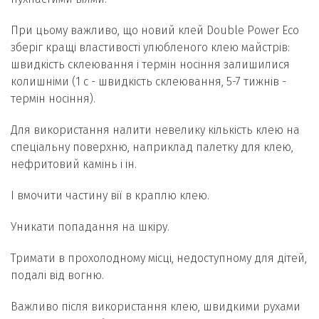
При цьому важливо, що новий клей Double Power Eco
зберіг кращі властивості улюбленого клею майстрів:
швидкість склеювання і термін носіння залишилися
колишніми (1 с - швидкість склеювання, 5-7 тижнів -
термін носіння).
Для використання налити невелику кількість клею на
спеціальну поверхню, наприклад палетку для клею,
нефритовий камінь і ін.
І вмочити частину вії в краплю клею.
Уникати попадання на шкіру.
Тримати в прохолодному місці, недоступному для дітей,
подалі від вогню.
Важливо після використання клею, швидкими рухами