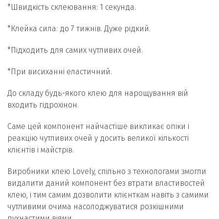
*Швидкість склеювання: 1 секунда.
*Клейка сила: до 7 тижнів. Дуже рідкий.
*Підходить для самих чутливих очей.
*При висиханні еластичний.
До складу будь-якого клею для нарощування вій
входить гідрохінон.
Саме цей компонент найчастіше викликає опіки і
реакцію чутливих очей у досить великої кількості
клієнтів і майстрів.
Виробники клею Lovely, спільно з технологами змогли
видалити даний компонент без втрати властивостей
клею, і тим самим дозволити клієнткам навіть з самими
чутливими очима насолоджуватися розкішними
пухнастими віями.