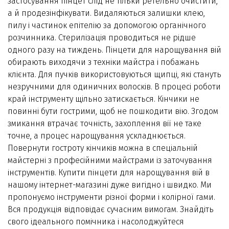
застосування пінцет слід не тільки ретельно очистити,
а й продезінфікувати. Видаляються залишки клею,
пилу і частинок епітелію за допомогою органічного
розчинника. Стерилізація проводиться не рідше
одного разу на тиждень. Пінцети для нарощування вій
обирають виходячи з техніки майстра і побажань
клієнта. Для пучків використовуються щипці, які стануть
незручними для одиничних волосків. В процесі роботи
край інструменту щільно затискається. Кінчики не
повинні бути гострими, щоб не пошкодити вію. Згодом
змикання втрачає точність, захоплення вії не таке
точне, а процес нарощування ускладнюється.
Повернути гостроту кінчиків можна в спеціальній
майстерні з професійними майстрами із заточування
інструментів. Купити пінцети для нарощування вій в
нашому інтернет-магазині дуже вигідно і швидко. Ми
пропонуємо інструменти різної форми і колірної гами.
Вся продукція відповідає сучасним вимогам. Знайдіть
свого ідеального помічника і насолоджуйтеся