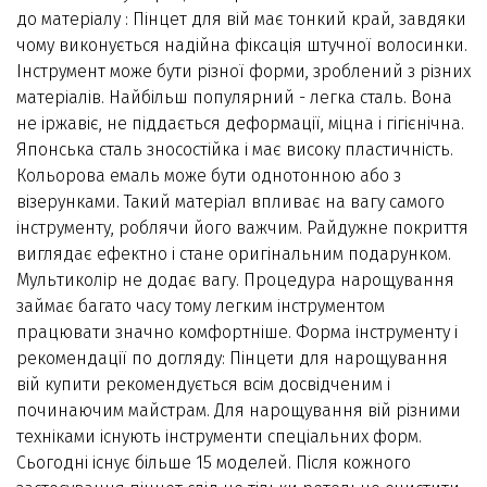
до матеріалу : Пінцет для вій має тонкий край, завдяки
чому виконується надійна фіксація штучної волосинки.
Інструмент може бути різної форми, зроблений з різних
матеріалів. Найбільш популярний - легка сталь. Вона
не іржавіє, не піддається деформації, міцна і гігієнічна.
Японська сталь зносостійка і має високу пластичність.
Кольорова емаль може бути однотонною або з
візерунками. Такий матеріал впливає на вагу самого
інструменту, роблячи його важчим. Райдужне покриття
виглядає ефектно і стане оригінальним подарунком.
Мультиколір не додає вагу. Процедура нарощування
займає багато часу тому легким інструментом
працювати значно комфортніше. Форма інструменту і
рекомендації по догляду: Пінцети для нарощування
вій купити рекомендується всім досвідченим і
починаючим майстрам. Для нарощування вій різними
техніками існують інструменти спеціальних форм.
Сьогодні існує більше 15 моделей. Після кожного