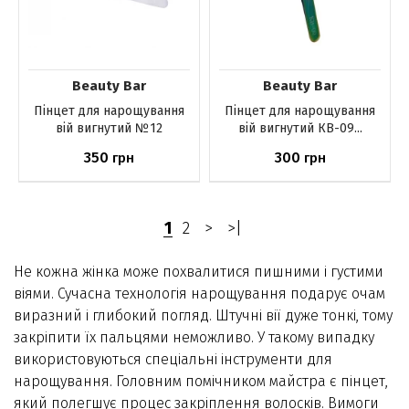
Beauty Bar
Beauty Bar
Пінцет для нарощування
Пінцет для нарощування
вій вигнутий №12
вій вигнутий КВ-09...
350
300
грн
грн
Немає в наявності
Немає в наявності
1
2
>
>|
Не кожна жінка може похвалитися пишними і густими
віями. Сучасна технологія нарощування подарує очам
виразний і глибокий погляд. Штучні вії дуже тонкі, тому
закріпити їх пальцями неможливо. У такому випадку
використовуються спеціальні інструменти для
нарощування. Головним помічником майстра є пінцет,
який полегшує процес закріплення волосків. Вимоги