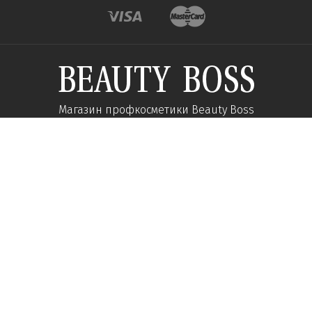
Магазин профкосметики Beauty Boss
Підпишиться та отримуйте новини про акції
та спеціальні пропозиції
Підписатися
Ми у соцмережах:
Про компанію
Допомога
Наші контакти
Доставка