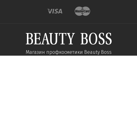
Магазин профкосметики Beauty Boss
Підпишиться та отримуйте новини про акції
та спеціальні пропозиції
Підписатися
Ми у соцмережах:
Про компанію
Допомога
Наші контакти
Доставка