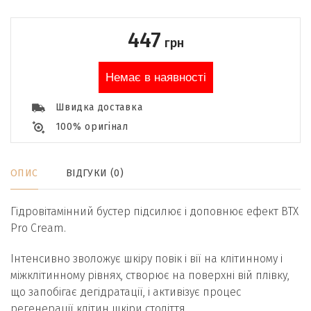
447
грн
Немає в наявності
Швидка доставка
100% оригінал
ОПИС
ВІДГУКИ (0)
Гідровітамінний бустер підсилює і доповнює ефект BTX
Pro Cream.
Інтенсивно зволожує шкіру повік і вії на клітинному і
міжклітинному рівнях, створює на поверхні вій плівку,
що запобігає дегідратації, і активізує процес
регенерації клітин шкіри століття.