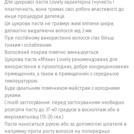
Для цукрової пасти Lovely характерна гнучкість і
пластичність, вона тримає свої робочі властивості до
кінця процедури депіляціі.
Ця цукрова паста не травмує живі клітини шкіри,
делікатно видаляючи волосся від 2 мм.
При постійному використанні волосся стає більш
тонким і ослабленим.
Волосяний покрив помітно зменьшується.
Цукрова паста «М'яка» Lovely рекомендована для
використання в прохолодних, добре кондиціонованих
приміщеннях, а також в приміщеннях з середньою
температурою.
Буде ідеальним помічником майстрам з холодними
руками.
Спосіб застосування: перед застосуванням необхідно
розігріти пасту до 37-40 градусів в воскоплаві або в
мікрохвильовці (15-20 сек.)
Паста наноситься рукою або за допомогою шпателя в
напрямку проти росту волосся на попередньо