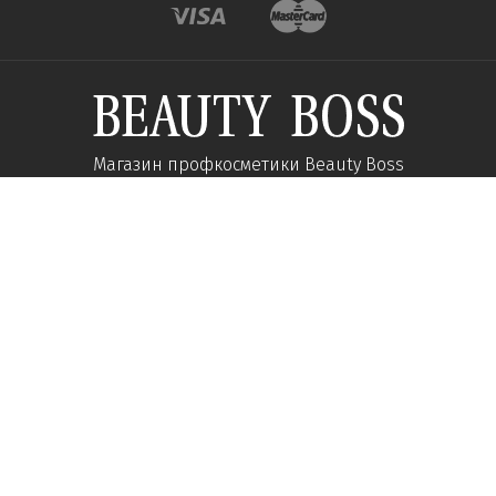
Магазин профкосметики Beauty Boss
Підпишиться та отримуйте новини про акції
та спеціальні пропозиції
Підписатися
Ми у соцмережах:
Про компанію
Допомога
Наші контакти
Доставка
Про інтернет-магазин
Оплата