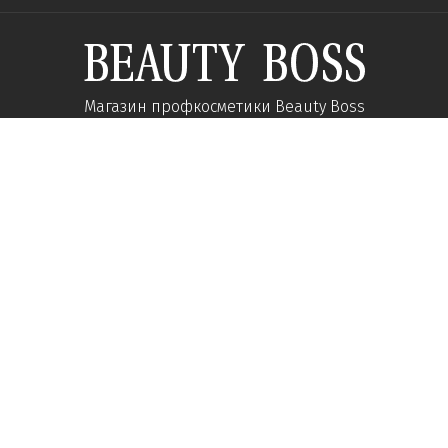
Магазин профкосметики Beauty Boss
Підпишиться та отримуйте новини про акції
та спеціальні пропозиції
Підписатися
Ми у соцмережах:
Про компанію
Допомога
Наші контакти
Доставка
Про інтернет-магазин
Оплата
Кар'єра у нас
Повернення товару