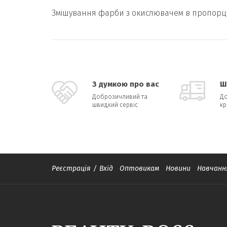
Змішування фарби з окислювачем в пропорції 
З думкою про вас
Ш
Доброзичливий та
До
швидкий сервіс
кр
Реєстрація
/
Вхід
Оптовикам
Новини
Навчанн