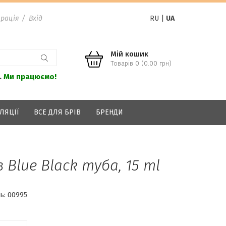
рація
/
Вхід
RU
|
UA
Мій кошик
Товарів 0 (0.00 грн)
.
Ми працюємо!
ЛЯЦІЇ
ВСЕ ДЛЯ БРІВ
БРЕНДИ
 Blue Black туба, 15 ml
ь:
00995