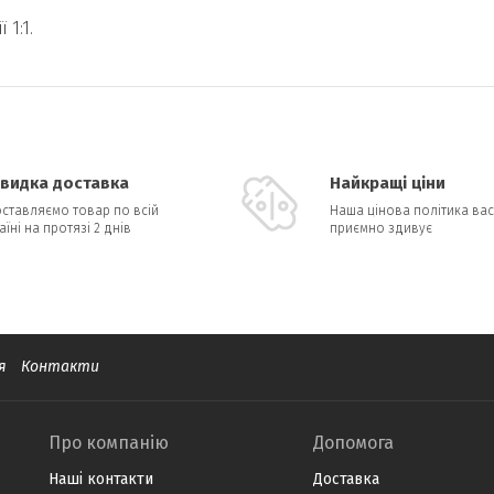
1:1.
видка доставка
Найкращі ціни
ставляємо товар по всій
Наша цінова політика вас
аїні на протязі 2 днів
приємно здивує
я
Контакти
Про компанію
Допомога
Наші контакти
Доставка