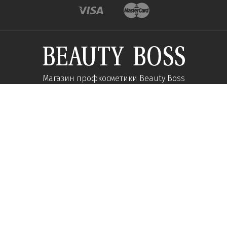
Магазин профкосметики Beauty Boss
Підпишиться та отримуйте новини про акції
та спеціальні пропозиції
Підписатися
Ми у соцмережах:
Про компанію
Допомога
Наші контакти
Доставка